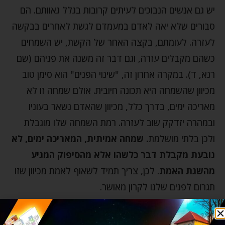
יש גם אנשים הנבוכים לעיתים קרובות בגלל גאוותם. הם
סבורים שלא יאה לאדם במעמדם לגשת לאחרים בבקשה
לעזרה. לעומתם, בקצה האחר של הקשת, יש השמחים
כשהם מקבלים עזרה, וגם דבר זה משנה את פניהם (שם
רנא, ד). במקרה אחרון זה, "שינוי הפנים" הוא סימן טוב
מכיוון שהשמחה היא תכונה חיובית. אולם שמחה זו לא
מאריכה ימים, בדרך כלל, מכיוון שהאדם נשאר בעוניו
ובמהרה יזדקק שוב לעזרה. רמת השמחה שלו מוגבלת
ולכן בלתי מושלמת
. שמחה אמיתית, המאריכה ימים, לא
נובעת מקבלת דבר כלשהו אלא מהסיפוק המגיע
מהשגת האמת
. לכן, צריך תמיד לשאוף לאמת מכיוון שזו
תגרום לפנים שלנו לקרון מאושר.
וכך לימד רבי נחמן: על האדם לטהר את ארשת פניו כדי