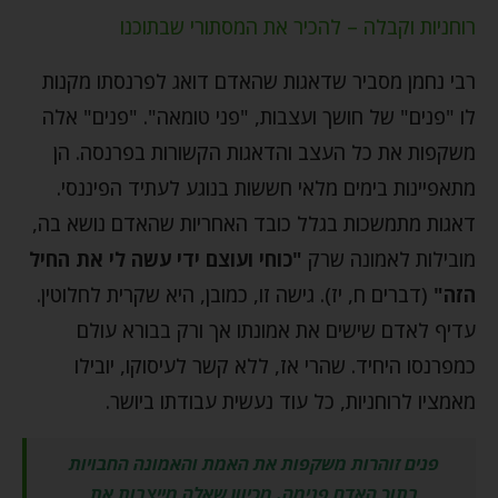
רוחניות וקבלה – להכיר את המסתורי שבתוכנו
רבי נחמן מסביר שדאגות שהאדם דואג לפרנסתו מקנות
לו "פנים" של חושך ועצבות, "פני טומאה". "פנים" אלה
משקפות את כל העצב והדאגות הקשורות בפרנסה. הן
מתאפיינות בימים מלאי חששות בנוגע לעתיד הפיננסי.
דאגות מתמשכות בגלל כובד האחריות שהאדם נושא בה,
מובילות לאמונה שרק
"כוחי ועוצם ידי עשה לי את החיל
הזה"
(דברים ח, יז). גישה זו, כמובן, היא שקרית לחלוטין.
עדיף לאדם שישים את אמונתו אך ורק בבורא עולם
כמפרנסו היחיד. שהרי אז, ללא קשר לעיסוקו, יובילו
מאמציו לרוחניות, כל עוד נעשית עבודתו ביושר.
פנים זוהרות משקפות את האמת והאמונה החבויות
בתוך האדם פנימה. מכיוון שאלה מייצבות את