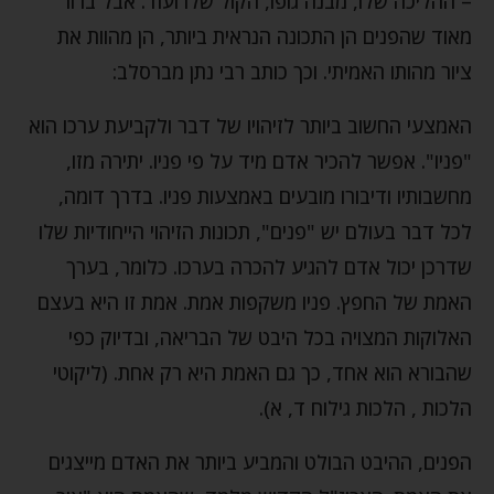
– ההליכה שלו, מבנה גופו, הקול שלו ועוד. אבל ברור
מאוד שהפנים הן התכונה הנראית ביותר, הן מהוות את
ציור מהותו האמיתי. וכך כותב רבי נתן מברסלב:
האמצעי החשוב ביותר לזיהויו של דבר ולקביעת ערכו הוא
"פניו". אפשר להכיר אדם מיד על פי פניו. יתירה מזו,
מחשבותיו ודיבורו מובעים באמצעות פניו. בדרך דומה,
לכל דבר בעולם יש "פנים", תכונות הזיהוי הייחודיות שלו
שדרכן יכול אדם להגיע להכרה בערכו. כלומר, בערך
האמת של החפץ. פניו משקפות אמת. אמת זו היא בעצם
האלוקות המצויה בכל היבט של הבריאה, ובדיוק כפי
שהבורא הוא אחד, כך גם האמת היא רק אחת. (ליקוטי
הלכות , הלכות גילוח ד, א).
הפנים, ההיבט הבולט והמביע ביותר את האדם מייצגים