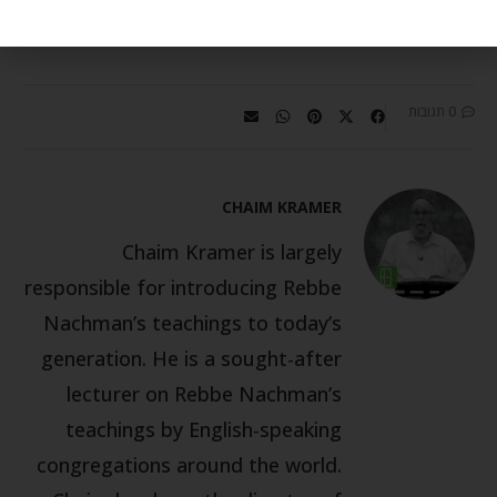
רבי נחמן מברסלב
רבי נתן מברסלב
רוחניות
שמחה
0 תגובות
CHAIM KRAMER
Chaim Kramer is largely
responsible for introducing Rebbe
Nachman’s teachings to today’s
generation. He is a sought-after
lecturer on Rebbe Nachman’s
teachings by English-speaking
congregations around the world.