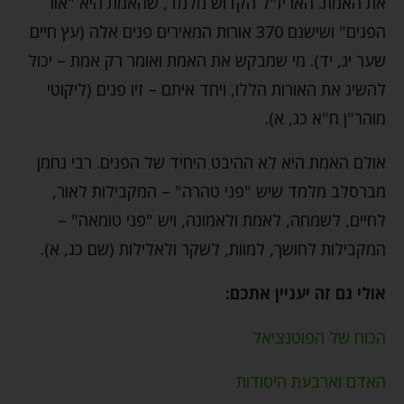
את האמת. האריז"ל הקדוש מלמד, שהאמת היא "אור
הפנים" ושישנם 370 אורות המאירים פנים אלה (עץ חיים
שער יג, יד). מי שמבקש את האמת ואומר רק אמת – יכול
להשיג את האורות הללו, ויחד איתם – זיו פנים (ליקוטי
מוהר"ן ח"א כג, א).
אולם האמת היא לא ההיבט היחיד של הפנים. רבי נחמן
מברסלב מלמד שיש "פני טהרה" – המקבילות לאור,
לחיים, לשמחה, לאמת ולאמונה, ויש "פני טומאה" –
המקבילות לחושך, למוות, לשקר ולאלילות (שם כג, א).
אולי גם זה יעניין אתכם:
הכוח של הפוטנציאל
האדם וארבעת היסודות