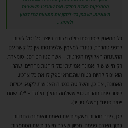
הסתפקות האדם בחלקו ואת שחרורו משאיפות
חיצוניות, יש בהן כדי לתקן את התאווה שלו למזון
ולזימה…
כל המאמין שפרנסתו כולה מקורה ביוצר-כל יכול לזכות
ל"פני טהרה", בניגוד למאמין שלפרנסתו אין כל קשר עם
ההשגחה האלוקית הפרטית – אשר פניו הם "פני טומאה".
רק מי שיש לו אמונה אמיתית יכול ליהנות מהחיים, שהרי
הוא יכול להיות בטוח שהבורא יספק לו את כל צרכיו.
האמונה, אם כן, והשליטה בנטייה האנושית לקנא, יכולות
ליצור פנים זוהרות. כפי ששלמה המלך מלמד – "לב שמח
ייטיב פנים" (משלי טו, יג).
לכן, פנים זוהרות משקפות את האמת והאמונה החבויות
בתוך האדם פנימה. מכיוון שאלה מייצבות את הסתפקות