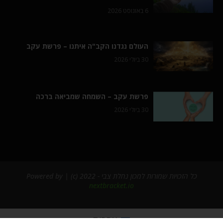
6 באוגוסט 2026
העולם נגדנו הקב"ה איתנו – פרשת עקב
30 ביולי 2026
פרשת עקב – השמחה שמביאה ברכה
30 ביולי 2026
כל הזכויות שמורות למכון נחלת צבי - 2022 (c) | Powered by
nextbracket.io
עברית