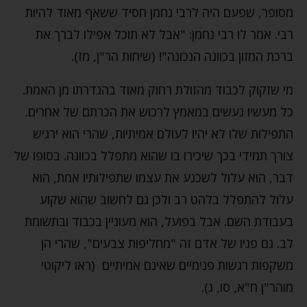
מסופר, שפעם היה לרבי נחמן חסיד ששאף מאוד להיות
רבי. אמר לו רבי נחמן: "אבל לא תוכל אפילו לברך את
ברכת המזון בכוונה הנכונה"! (שיחות הר"ן, מז).
מי שזקוק לכבוד מהזולת רחוק מאוד בהגדרתו מן האמת.
כל מעשיו נעשים במאמץ לרכוש את הכרתם של אחרים.
התפילות שלו לא יהיו לעולם אמיתיות, שהרי הוא ירגיש
צורך תמידי בכך שיכירו בו שהוא מתפלל בכוונה. בסופו של
דבר, הוא עלול לשכנע את עצמו שתפילותיו אמת, הוא
עלול להתפלל בלהט רב ולכן גם לחשוב שהוא שקוע
בעבודת השם. אבל בפועל, הוא מעוניין בכבוד ובתשומת
לב. גם פניו של אדם זה "מחליפות צבעים", שהרי הן
משקפות רגשות פנימיים שאינם אמיתיים (ראו ליקוטי
מוהר"ן ח"א, סו, ג).