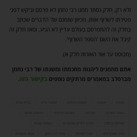
ולא רק, חלק נסתר ממנו רבי נחמן לא פרסם וביקש לפני
פטירתו לשרוף אותו, מכיוון שזמנם של הדברים שכתב
בחלק זה להתפרסם בעולם עדיין לא הגיע, ומאז חלק זה
קיבל את השם 'הספר השרוף'.
(מבוסס על אור האורות חלק א).
אתם מוזמנים ליהנות מחכמתו ומשנתו של רבי נחמן
מברסלב במאמרים מרתקים נוספים
בקישור הזה
.
אהבה
אמונה
אמונת חכמים
אתגרי חיים
בורא עולם
הספר השרוף
הצלחה
השגחה פרטית
התחלה חדשה
חסידות ברסלב
מדריך לחיים מאושרים
נקודות טובות
ספר האלף בית
ספר המידות
ספרי רבי נחמן
עצות מעשיות