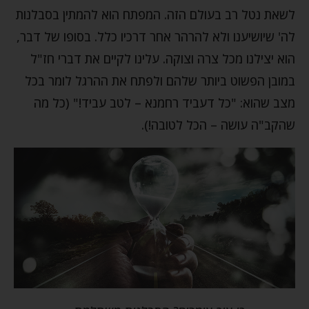
לשאת נטל רב בעולם הזה. המפתח הוא להמתין בסבלנות
לה' שיושיענו ולא להרהר אחר דרכיו כלל. בסופו של דבר,
הוא יצילנו מכל צרה וצוקה. עלינו לקיים את דברי חז"ל
במובן הפשוט ביותר שלהם ולפתח את ההרגל לומר בכל
מצב שהוא: "כל דעביד רחמנא – לטב עביד!" (כל מה
שהקב"ה עושה – הכל לטובה!).