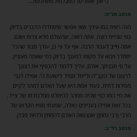
כי איך אומרים? הסבלנות משתלמת…
מכתב תנ"ט:
הנה ראית במו-עיניך שאי אפשר שיסתדרו הדברים בדיוק
כפי שהיית רוצה. אתה רואה, שהעולם מלא צרות ושגם
אתה חייב לעבור הרבה. אף על פי כן, עודך סבור שהכל
יסתדר ויבוא על מקומו למענך בדיוק כפי שאתה מעוניין,
על פי תכניתך. אולם, עליך ללמוד להכפיף את רצונך
לרצונו של הקב"ה ולייחל תמיד לישועת ה'. אפילו לגבי
מסירות דתית, בעוד אמת היא שעל האדם למהר לקיים
את חיי רוחו כפי שהיה ממהר להימלט ממלכודתו של צייד,
בכל זאת אפילו בעניינים כאלה, שמעתי מפיו הקדוש של
הרבי (רבי נחמן) שנצטווה האדם להמתין ולהיות סבלן.
מכתב רל"ב: