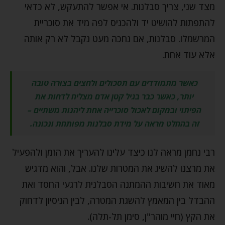
מצד שני, צריך סבלנות. אי אפשר להתעקש, לא כדאי
להתפתות להושיט יד ולהכניס לפה מיד את סוכריית
המרשמלו. סבלנות, אם נחכה מעט נקבל לא רק אותה
אלא עוד אחת.
כאשר מתמודדים עם תסכולים ולחצים בצורה טובה
יותר, כאשר כבר בגיל קטן אדם מצליח לדחות את
הפיתוי ובמקום לאכול סוכרייה אחת ליהנות משתיים –
זה בהחלט מראה על מידת סבלנות מפותחת ונכונה.
רבי נחמן מראה לנו כיצד עלינו להעריך את הזמן ולהפעיל
את מרצנו להשיג את המטרות שלנו. אבל, והוא מדגיש
מאוד את חשיבות ההמתנה הסבלנית לרגעי החסד ואת
ההבדל בין המאמץ להשגת המטרה, לבין הניסיון לדחוק
את הקץ (חיי מוהר"ן, סימן תל-תלה).