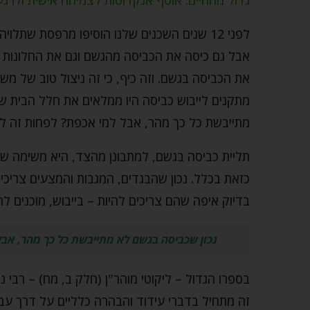
לפני 12 שנים השכנים שלנו הוסיפו מרפסת שתל
אבל גם כיסה את הכביסה מהגשם וגם את החלונות 
את הכביסה בגשם. וזה כיף, כי זה ניצול טוב של מ
מתקנים לייבוש כביסה היו ממלאים את חלל הבית שלנ
מתייבשת כל כך מהר, אבל למי אכפת? לפחות זה לא 
תליית כביסה בגשם, למתבונן מהצד, היא משימה ש
כזאת בכלל. נכון שהבגדים, המגבות והמצעים צריכ
בדיוק איפה שהם צריכים להיות – בייבוש, מוכנים ל
נכון שכביסה בגשם לא מתייבשת כל כך מהר, אבל
בספרו הגדול – ליקוטי מוהר"ן (חלק ב, מח) – רבי 
זה מתחיל בדברי עידוד והבהרה כלליים על דרך ע