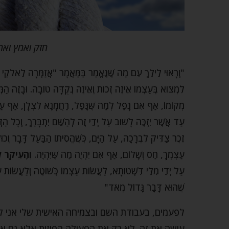
חזק ואמץ ואח
"וְרָאוּי לֵילֵךְ עִם מַה שֶּׁנֶּאֱמַר בַּמַּאֲמָר "אֲזַמְּרָה לֵאלֹ
לִמְצֹוא בְּעַצְמוֹ אֵיזֶה זְכוּת וְאֵיזֶה נְקֻדָּה טוֹבָה. וּבָזֶה הַמְּ
מְקוֹמוֹ, אַף אִם נָפַל לְמַה שֶּׁנָּפַל, רַחֲמָנָא לִצְלָן, אַף עַל פ
עַד אֲשֶׁר יִזְכֶּה לָשׁוּב עַל יְדֵי זֶה לְהַשֵּׁם יִתְבָּרַךְ, וְכָל הַ
זֵכֶר צַדִּיק לִבְרָכָה, עַל הַיָּם, כְּשֶׁהֱסִיתוֹ הַבַּעַל דָּבָר וְכוּ'.
עַצְמְךָ, חַס וְשָׁלוֹם, אַף אִם יִהְיֶה מַה שֶּׁיִּהְיֶה.
וְהָעִיקָּר 
עַל יְדֵי מִלֵּי דִּשְׁטוּתָא, לַעֲשׂוֹת עַצְמוֹ כְּשׁוֹטֶה וְלַעֲשׂוֹת ע
שֶׁהוּא דָּבָר גָּדוֹל מְאֹד"
לפעמים, בעבודת השם ובצמיחה האישית שלי אני ל
עושה את זה. לא רק את הפעולה הפיזית אלא גם את 