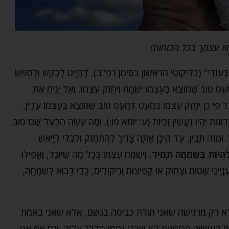
וז עצמך בכל הכוחות!
קַי בְּעוֹדִי" (בליקוטי הראשון בסימן רפ"ב), דְּהַיְינוּ לְבַקֵּשׁ וּלְחַפֵּשׂ
עַט טוֹב שֶׁמּוֹצֵא בְּעַצְמוֹ יִשְׂמַח וִיחַזֵּק עַצְמוֹ, וְאַל יַנִּיחַ אֶת
ִּי כֵן יְחַזֵּק עַצְמוֹ בִּמְעַט דִּמְעַט טוֹב שֶׁמּוֹצֵא בְּעַצְמוֹ עֲדַיִן,
זְּדוֹנוֹת יִהְיוּ נַעֲשִׂין זְכֻיּוֹת (ע' יומא פו:). וּמֶה עָשָׂה הַבַּעַל־שֵׁם־טוֹב
 וּמִזֶּה תָּבִין, עַד הֵיכָן אַתָּה צָרִיךְ לְהִתְחַזֵּק וְלִבְלִי לְיָיאֵשׁ
לִהְיוֹת בְּשִׂמְחָה תָּמִיד.
וִישַׂמַּח עַצְמוֹ בְּכָל מַה שֶּׁיּוּכַל, וַאֲפִילּוּ
ִנְיְינֵי שְׁטוּת וּצְחוֹק אוֹ קְפִיצוֹת וְרִיקּוּדִים, כְּדֵי לָבוֹא לְשִׂמְחָה,
א רק מרגישה שאני תולה כביסה בגשם, אלא שאני באמת
העשייה הרוחנית הזו שרבי נחמן מדבר עליה. וגם אם אני