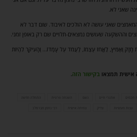
נה שאני לא.
המאמצים שאני עושה לא הולכים לאיבוד. שום דבר לא
ים וההשקעה שעושים נמצאים-תלויים שם רק באופן זמני.
זָק וְאַמִּיץ, לֶאֱחֹז עַצְמוֹ, לַעֲמֹד עַל עָמְדוֹ… וְהָעִיקָּר לִהְיוֹת
ה אישית תמצאו
בקישור הזה
.
 חכמים
אתגרי חיים
גשם
השגחה פרטית
התחלה חדשה
עצות מעשיות
צדיק
צמיחה אישית
רבי נחמן מברסלב