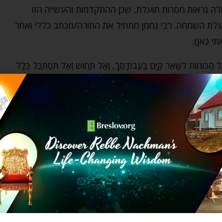
ה נראות חסרות תועלת, שכן ההתקדמות והעשייה הזו
לת השמחה. רבי נחמן מתחיל את התורה/מכתב כללי ואחר
י כאן):
הַכֹּוחוֹת לִשָּׁאֵר קַיָּם בַּעֲבוֹדָתֶךָ, וְאַל תָּחוּשׁ וְאַל תִּסְתַּכֵּל כְּלָל
מֶּנּוּ יִתְבָּרַךְ, וְנִדְמֶה לְךָ, שֶׁאַתָּה פּוֹגֵם בְּכָל שָׁעָה מַמָּשׁ נֶגְדּוֹ
ֻשָּׁם כָּל כָּךְ,
כָּל תְּנוּעָה וּתְנוּעָה שֶׁהוּא מְנַתֵּק עַצְמוֹ מְעַט
ָה וִיקָרָה מְאֹד מְאֹד, וַאֲפִילּוּ נְקֻדָּה קְטַנָּה מְאֹד, שֶׁהוּא נֶעְתָּק
ִים פַּרְסָאוֹת בְּעוֹלָמוֹת עֶלְיוֹנִים, כַּאֲשֶׁר תָּבִין הֵיטֵב מִן הַמַּעֲשֶׂה
אֶצְלֵנוּ. וְעַל זֶה יִשְׂמַח מְאֹד וִיחַזֵּק עַצְמוֹ בְּשִׂמְחָה תָּמִיד, כִּי
 בַּעֲבוֹדָתוֹ יִתְבָּרַךְ, אֲזַי תֵּכֶף הִיא עֲבֵרָה גְּדוֹלָה כְּשֶׁיֵּשׁ לוֹ
 נח דף עא), וְהַשֵּׁם יִתְבָּרַךְ שׂוֹנֵא אוֹתָהּ…
ִיחַ אֶת מְקוֹמוֹ, דְּהַיְינוּ מְעַט מִקְצָת עֲבוֹדָתוֹ שֶׁהִתְחִיל, אַף אִם
אֹד כְּשֶׁתַּתְחִיל קְצָת בַּעֲבוֹדַת הַשֵּׁם, כִּי צָרִיךְ עַקְשָׁנוּת גָּדוֹל