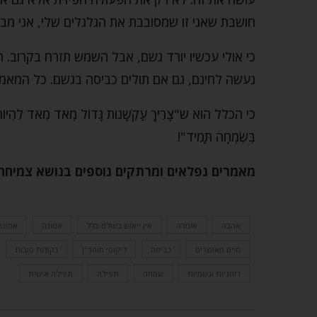
חושבת שאני זו שמסובבת את הגלגלים שלי, אני מבי
כי אולי עכשיו יורד גשם, אבל השמש תזרח בקרוב. 
נעשה לחינם, גם אם תולים כביסה בגשם. כל המאמצ
כי הכלל הוא ש"צָרִיךְ עַקְשָׁנוּת גָּדוֹל מְאֹד מְאֹד לִהְיוֹת חָ
בְּשִׂמְחָה תָּמִיד"!
מאמרים נפלאים ומרתקים נוספים בנושא צמיח
אהבה
אזמרה
אין ייאוש בעולם כלל
אמונה
אמונת
חיים מאושרים
כביסה
ליקוטי מוהר"ן
נקודות טובות
רוחניות וגשמיות
שמחה
תפילה
תפילה אישית