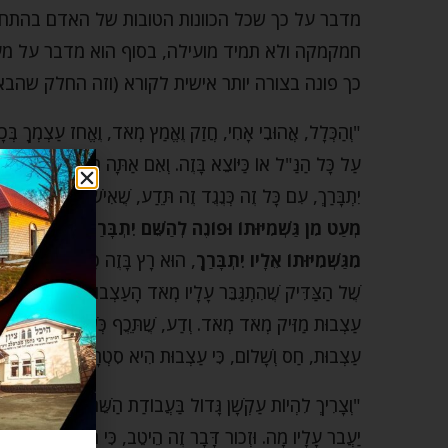
מדבר על כך שכל הכוונות הטובות של האדם בהתחל
חמקמקה ולא תמיד מועילה, בסוף הוא מדבר על מע
כך פונה בצורה יותר אישית לקורא (וזה החלק שהבאת
"וְהַכְּלָל, אֲהוּבִי אָחִי, חֲזַק וֶאֱמַץ מְאֹד, וֶאֱחֹז עַצְמְךָ בְּכָל 
עַל כָּל הַנַּ"ל אוֹ כַּיּוֹצֵא בָּזֶה. וְאִם אַתָּה רָחוֹק מְאֹד מְאֹד מִ
יִתְבָּרַךְ, עִם כָּל זֶה כְּנֶגֶד זֶה תֵּדַע, שֶׁאִישׁ כָּזֶה שֶׁהוּא מְג
מְעַט מִן גַּשְׁמִיּוּתוֹ וּפוֹנֶה לְהַשֵּׁם יִתְבָּרַךְ הִיא גְּדוֹל
מִגַּשְׁמִיּוּתוֹ אֵלָיו יִתְבָּרַךְ
, הוּא רָץ בָּזֶה כַּמָּה וְכַמָּה אֲלָפ
שֶׁל הַצַּדִּיק שֶׁהִתְגַּבֵּר עָלָיו מְאֹד הָעַצְבוּת וְכוּ', כַּמּוּבָא 
עַצְבוּת מַזִּיק מְאֹד מְאֹד. וְדַע, שֶׁתֵּכֶף כְּשֶׁאָדָם רוֹצֶה לִכְנֹס
עַצְבוּת, חַס וְשָׁלוֹם, כִּי עַצְבוּת הִיא סִטְרָא אָחָרָא (זוהר
"וְצָרִיךְ לִהְיוֹת עַקְשָׁן גָּדוֹל בַּעֲבוֹדַת הַשֵּׁם, לִבְלִי לְהָנ
יַעֲבֹר עָלָיו מָה. וּזְכֹור דָּבָר זֶה הֵיטֵב, כִּי תִּצְטָרֵךְ לָזֶה מְ