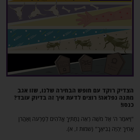
הצדיק רוקד עם חופש הבחירה שלנו, שזו אגב
מתנה נפלאה! רוצים לדעת איך זה בדיוק עובד?
כנסו!
"וַיֹּאמֶר ה' אֶל מֹשֶׁה רְאֵה נְתַתִּיךָ אֱלֹהִים לְפַרְעֹה וְאַהֲרֹן
אָחִיךָ יִהְיֶה נְבִיאֶךָ" (שמות ז, א).