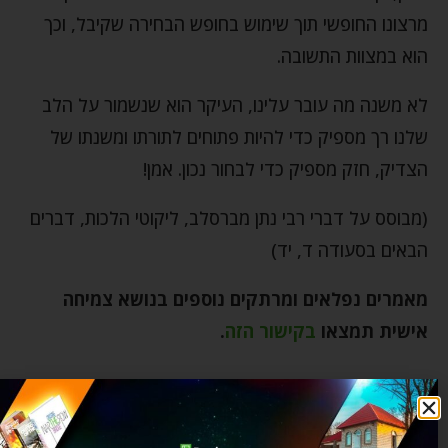
מרצונו החופשי תוך שימוש בחופש הבחירה שקיבל, וכך
הוא במצוות התשובה.
לא משנה מה עובר עלינו, העיקר הוא שנשמור על הלב
שלנו רך מספיק כדי להיות פתוחים לתורתו ומשנתו של
הצדיק, חזק מספיק כדי לבחור נכון. אמן!
(מבוסס על דברי רבי נתן מברסלב, ליקוטי הלכות, דברים
הבאים בסעודה ד, יד)
מאמרים נפלאים ומרתקים נוספים בנושא צמיחה
אישית תמצאו
בקישור הזה
.
אין ייאוש בעולם כלל
אמונה
אמונת חכמים
אתגרי חיים
בורא עולם
בחירה חופשית
הצלחה
השגחה פרטית