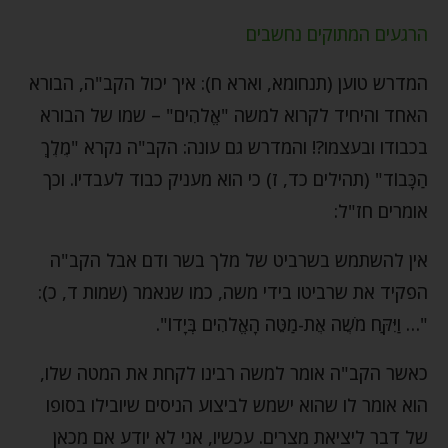
הרגעים המתוקים נחשבים
המדרש טוען (תנחומא, וארא ח): איך יכול הקב"ה, הבורא
האחד והיחיד לקרוא למשה "אֱלֹהִים" – שמו של הבורא
בכבודו ובעצמו?! והמדרש גם עונה: הקב"ה נקרא "מֶלֶךְ
הַכָּבוֹד" (תהילים כד, ז) כי הוא מעניק כבוד לעבדיו. וכך
אומרים חז"ל:
אין להשתמש בשרביט של מלך בשר ודם אבל הקב"ה
הפקיד את שרביטו בידי משה, כמו שנאמר (שמות ד, כ):
"… וַיִּקַּח מֹשֶׁה אֶת-מַטֵּה הָאֱלֹהִים בְּיָדוֹ".
כאשר הקב"ה אומר למשה רבינו לקחת את המטה שלו,
הוא אומר לו שהוא ישמש לביצוע הניסים שיובילו בסופו
של דבר ליציאת מצרים. עכשיו, אני לא יודע אם מכאן