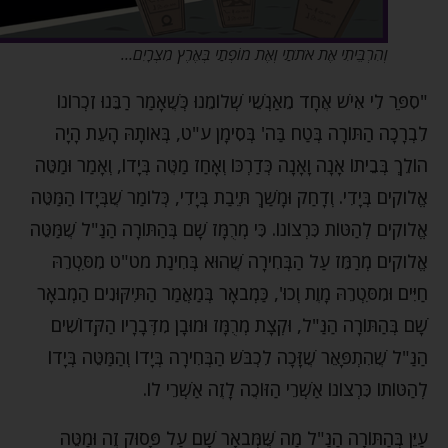
וְהִרְבֵּיתִי אֶת אֹתֹתַי וְאֶת מוֹפְתַי בְּאֶרֶץ מִצְרָיִם…
"סִפֵּר לִי אִישׁ אֶחָד מֵאַנְשֵׁי שְׁלוֹמֵנוּ כְּשֶׁאָמַר רַבֵּנוּ זִכְרוֹנוֹ
לִבְרָכָה הַתּוֹרָה בְּטַח בַּה' בְּסִימָן ע"ט, בְּאוֹתָהּ הָעֵת הָיָה
הוֹלֵךְ בְּבֵיתוֹ אָנָה וָאָנָה כְּדַרְכּוֹ וְאָחַז מַטֶּה בְּיָדוֹ, וְאָמַר וּמַטֵּה
אֱלֹוקִים בְּיָדִי. וְדָחַק וּמָשַׁךְ תֵּיבַת בְּיָדִי, כְּלוֹמַר שֶׁבְּיָדוֹ הַמַּטֵּה
אֱלֹוקִים לְהַטּוֹת כִּרְצוֹנוֹ. כִּי מְרֻמָּז שָׁם בְּהַתּוֹרָה הַנַּ"ל שֶׁמַּטֵּה
אֱלֹוקִים מְרַמֵּז עַל הַבְּחִירָה שֶׁהוּא בְּחִינַת מט"ט מִסִּטְרֵהּ
חַיִּים וּמִסִּטְרֵהּ מָוֶת וְכוּ', כַּמְבֹאָר בְּמַאֲמַר הַתִּיקּוּנִים הַמְבֹאָר
שָׁם בְּהַתּוֹרָה הַנַּ"ל, וּקְצָת מְרֻמָּז וּמוּבָן מִדְּבָרָיו הַקְּדוֹשִׁים
הַנַּ"ל שֶׁהִתְפָּאֵר שֶׁזָּכָה לִכְבֹּשׁ הַבְּחִירָה בְּיָדוֹ וְהַמַּטֵּה בְּיָדוֹ
לְהַטּוֹתוֹ כִּרְצוֹנוֹ אַשְׁרֵי הַזּוֹכֶה לָזֶה אַשְׁרֵי לוֹ.
עַיֵּן בְּהַתּוֹרָה הַנַּ"ל מַה שֶּׁמְּבֹאָר שָׁם עַל פָּסוּק זֶה וּמַטֵּה