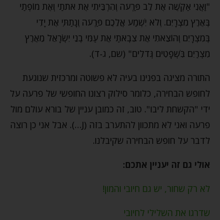
"וַאֲנִי אַקְשֶׁה אֶת לֵב פַּרְעֹה וְהִרְבֵּיתִי אֶת אֹתֹתַי וְאֶת מוֹפְתַי
בְּאֶרֶץ מִצְרָיִם. וְלֹא יִשְׁמַע אֲלֵכֶם פַּרְעֹה וְנָתַתִּי אֶת יָדִי
בְּמִצְרָיִם וְהוֹצֵאתִי אֶת צִבְאֹתַי אֶת עַמִּי בְנֵי יִשְׂרָאֵל מֵאֶרֶץ
מִצְרַיִם בִּשְׁפָטִים גְּדֹלִים" (שם, ג-ד).
התורה מציגה בפנינו בעיה לא פשוטה ומרכזית שנוגעת
לחופש הבחירה, כלומר סילוק רצונו החופשי של פרעה על
ידי "הקשחת ליבו". טוב, זה כמובן עניין של בורא עולם מול
פרעה ואני לא מתכוון להתערב בזה (J…). אבל אני כן רוצה
לדבר על חופש הבחירה שקיבלנו.
אולי גם זה יעניין אתכם:
לא רק שחור, יש גם חיובי והמון!
שדרגו את השלילי לחיובי