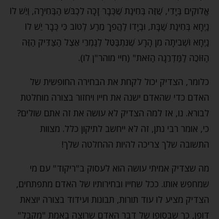
אֱלֹוקִים בְּיָדִי, שֶׁזֶּה בְּחִינַת שֶׁכְּבָר זָכָה לִכְבֹּשׁ הַבְּחִירָה, וְיֵשׁ לוֹ
נַיְחָא בְּחִינַת שַׁבָּת, וּבְיָדוֹ לַהֲפֹךְ מֵרַע לְטוֹב כִּי כְּבָר יֵשׁ לוֹ
נַיְחָא וּשְׁבִיתָה מִן הָרָע שֶׁנִּתְבַּטֵּל לְגַמְרֵי אֵצֶל הַצַּדִּיק הַזֶּה
הַזּוֹכֶה לַמַּדְרֵגָה הַזֹּאת" (חיי מוהר"ן לו).
כלומר, הצדיק יכול לקחת את הבחירה החופשית של
האדם כדי שהאדם ישנה את חייו ויחזור בצורה מוחלטת
לבורא. נו, אז למה הצדיק לא עושה את זה אתם שולים?
כי, אומר רבי נתן, זה לא ייחשב לתיקון כלל. מצוות
התשובה שלך צריכה להיות ההחלטה שלך!
מה שצדיק אמיתי עושה הוא לעסוק ב"ריקוד" עם מי
שמחפש אותו. ככל שחייו ובחירותיו של האדם מתפתחים,
הצדיק מציע לו עוד תורות, תבונות ועידוד בצורה יוצאת
דופן, כך שבסופו של דבר האדם שרוצה באמת "מקבל"