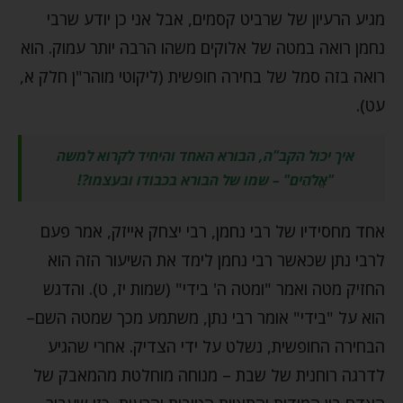
מגיע הרעיון של שרביט קסמים, אבל אני כן יודע שרבי
נחמן רואה במטה של אלוקים משהו הרבה יותר עמוק. הוא
רואה בזה סמל של בחירה חופשית (ליקוטי מוהר"ן חלק א,
עט).
איך יכול הקב"ה, הבורא האחד והיחיד לקרוא למשה
"
אֱלֹהִים" – שמו של הבורא בכבודו ובעצמו?!
אחד מחסידיו של רבי נחמן, רבי יצחק אייזק, אמר פעם
לרבי נתן שכאשר רבי נחמן לימד את השיעור הזה הוא
החזיק מטה ואמר "ומטה ה' בידי" (שמות יז, ט). והדגש
הוא על "בידי" אומר רבי נתן, משתמע מכך שמטה השם–
הבחירה החופשית, נשלט על ידי הצדיק. אחרי שהגיע
לדרגה רוחנית של שבת – מנוחה מוחלטת מהמאבק של