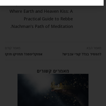
spiritual coach, and author of
Where Earth and Heaven Kiss: A
Practical Guide to Rebbe
Nachman's Path of Meditation.
מאמר הבא
מאמר קודם
להפסיד בגלל קורי עכביש?
אפוקליפסה? תחזיקו חזק!
מאמרים קשורים