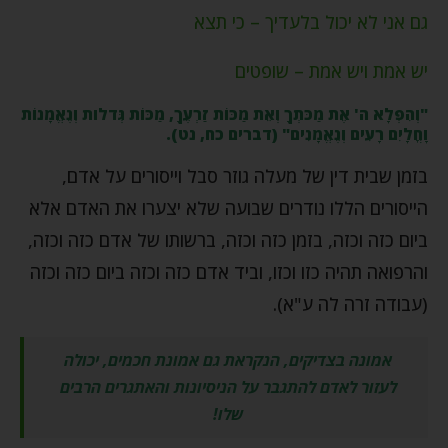
גם אני לא יכול בלעדיך – כי תצא
יש אמת ויש אמת – שופטים
"וְהִפְלָא ה' אֶת מַכֹּתְךָ וְאֵת מַכּוֹת זַרְעֶךָ, מַכּוֹת גְּדֹלֹות וְנֶאֱמָנוֹת
וָחֳלָיִם רָעִים וְנֶאֱמָנִים" (דברים כח, נט).
בזמן שבית דין של מעלה גוזר סבל וייסורים על אדם,
הייסורים הללו נודרים שבועה שלא יצערו את האדם אלא
ביום כזה וכזה, בזמן כזה וכזה, ברשותו של אדם כזה וכזה,
והרפואה תהיה כזו וכזו, וביד אדם כזה וכזה ביום כזה וכזה
(עבודה זרה לה ע"א).
אמונה בצדיקים, הנקראת גם אמונת חכמים, יכולה
לעזור לאדם להתגבר על הניסיונות והאתגרים הרבים
שלו!