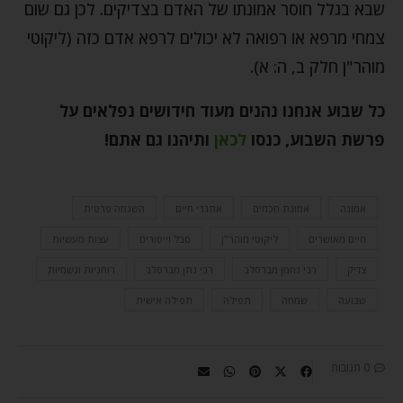
שבא בגלל חוסר אמונתו של האדם בצדיקים. לכן גם שום
צמחי מרפא או רפואה לא יכולים לרפא אדם כזה (ליקוטי
מוהר"ן חלק ב, ה: א).
כל שבוע אנחנו נהנים מעוד חידושים נפלאים על
פרשת השבוע, כנסו
לכאן
ותיהנו גם אתם
!
אמונה
אמונת חכמים
אתגרי חיים
השגחה פרטית
חיים מאושרים
ליקוטי מוהר"ן
סבל וייסורים
עצות מעשיות
צדיק
רבי נחמן מברסלב
רבי נתן מברסלב
רוחניות וגשמיות
שבועה
שמחה
תפילה
תפילה אישית
0 תגובות