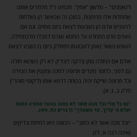
ו"נאמנים" – מלשון "אמין". חכמינו ז"ל מלמדים אותנו
שמחלות אלו מהימנות, במובן זה שכאשר הן נשלחות
להעניש אדם הן נשבעות לצאת ביום מסוים. וגם אם
האדם טרם התחרט על החטא שגרם לסבלו מלכתחילה,
העונש נשאר נאמן לשבועתו ויסתלק ביום בו נשבע לצאת.
אולם אם החולה נותן צדקה לצדיק לא רק כשהוא חולה
גם לפני, כלומר מקדים תרופה למכה ומקטין את הגזירה
וכל תרופה שייקח יהיה בכוחה לרפא אותו (ליקוטי מוהר"ן
חלק ב, ג: א).
"גַּם כָּל חֳלִי וְכָל מַכָּה אֲשֶׁר לֹא כָתוּב בְּסֵפֶר הַתּוֹרָה הַזֹּאת
יַעְלֵם ה' עָלֶיךָ, עַד הִשָּׁמְדָךְ" (דברים כח, סא).
"וכל מכה אשר לא כתוב" – הכוונה היא למיתת צדיקים
(איכה רבה א, לז).