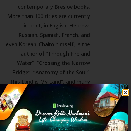
contemporary Breslov books.
More than 100 titles are currently
in print, in English, Hebrew,
Russian, Spanish, French, and
even Korean. Chaim himself, is the
author of “Through Fire and
Water”, “Crossing the Narrow
Bridge”, “Anatomy of the Soul”,
“This Land is My Land”, and many
more titles, as well as annotating
the entire 15 volume English
Edition of Likutei MoHaRan.