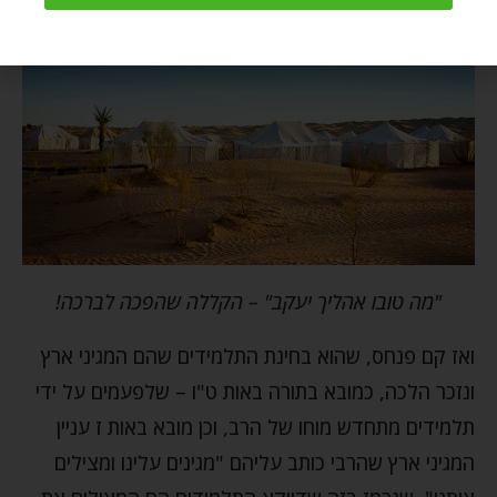
אליו.
"מה טובו אהליך יעקב" – הקללה שהפכה לברכה!
ואז קם פנחס, שהוא בחינת התלמידים שהם המגיני ארץ
ונזכר הלכה, כמובא בתורה באות ט"ו – שלפעמים על ידי
תלמידים מתחדש מוחו של הרב, וכן מובא באות ז עניין
המגיני ארץ שהרבי כותב עליהם "מגינים עלינו ומצילים