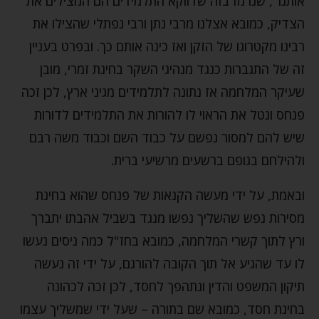
אותנו", שנרמז בזה שדווקא התלמידים הם המצילים את
הצדיק, כמובא אצלנו מרבי נתן ורבי נפתלי שהצילו את
רבינו מקטרוגו של הזקן ואז כינה אותם כך. ובפרט בעניין
זה של התגברות כנגד מנהיגי השקר בחינת זמרי, מובן
שעיקר המלחמה אז נתונה לתלמידים מגיני ארץ, לכן זכה
פנחס ונטל את הראוי לו להורות את התלמידים לדורות
שיש להם למסור נפשם על כבוד השם וכבוד משה רבם
ולהילחם בגופם ברשעים מרשיעי ברית.
ובאמת, על ידי מעשה הקנאות של פנחס שהוא בחינת
מסירות נפש שהשליך נפשו מנגד בשביל אהבתו יתברך
ורץ לתוך קשרי המלחמה, כמובא בחז"ל כמה ניסים נעשו
לו עד שהגיע אל תוך הקובה להורגם, על ידי זה נעשה
תיקון המשפט והדין ונתהפך לחסד, לכן זכה לכהונה
בחינת חסד, כמובא שם בתורה – שעל ידי שמשליך עצמו