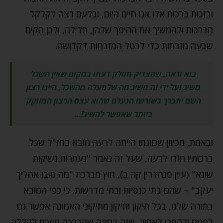
ובזכות ברכות אלו אנו חיים היום, ובלעם רצה לקלקל
הברכות ולהמשיך את ההיפך שלהן, חלילה, ולכן הקים
שבעה מזבחות כדי לבטל המזבחות דקדושה.
בוא וראה, שהצדיק מסלק דעתו במקום שאין השכל
משיג ועל ידי זה משיג מה שלמעלה מהשכל, היינו רצון
השם יתברך בשורשו הנעלם שהוא עצם הרצון המזוקק
ביותר שאפשר להשיג!…
ובאמת, מכיוון שכוונתו הייתה לרעה מובא בחז"ל שכל
ברכותיו חזרו לרעה, שעל זה נאמר "נעתרות נשיקות
שונא" (עיין סנהדרין קה ב), חוץ מברכת "מה טובו אהליך
יעקב" – שהם בתי כנסיות ובתי מדרשות. כי כפי המובא
בתורה שלנו, בכל תיקון ותיקון מתיקוני האמונה אפשר גם
לפגום ולהפכו לאחור, שזה בחינה שהברכה חוזרת לקללה