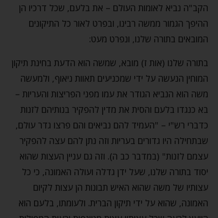
הקב"ה נביא לאומות העולם – את בלעם, שכל דרכיו הן
ההיפך הגמור ממשה רבינו, ובפרט לאור כל התיקונים
המובאים בתורה שלנו, ונפרט מעט:
בתורה שלנו (אות ז) מובא, שמשה הוא הדעת בחינת תיקון
המוחין הנעשה על ידי שמכניעים תאוות ניאוף, ולמעשה
משה הוא הנביא הגודר את עמו מפני הפריצות והעריות –
בא כנגדו בלעם והסית את מדין להפקיר בנותיהם לזנות
כדברי רש"י – "העמיד להם נביאים והם פרצו גדר עולם,
שבתחילה היו גדורים בעריות וזה נתן להם עצה להפקיר
עצמם לזנות" (במדבר כב ה). וזה גם עניין העצות שהוא
יסוד בתורה שלנו, שעל ידן גדלה ועולה האמונה, כי כל
עצותיו של משה שהוא האיש תבונות הן עצות לקיום
האמונה, שהוא על ידי תיקון הברית. ולעומתו, בלעם הוא