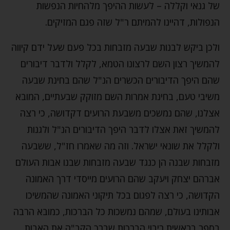
של גנאי וקללה – לעשות ההיפך מלהחיות הנפשות
הנפולות, דהיינו להמיתם ר"ל שזה פגם המזיקים.
ולכן ביקש לבנות שבעה מזבחות בכל פעם שעל ידם קיווה
להמשיך רצון השם לרצונו הטמא, לקלל ולדבר דיבורים
שהם היפך הדיבורים הכשרים הנ"ל שהם בחינת שבעה
משיבי טעם, בחינת אמרות השם מזוקק שבעתיים, המובא
אצלנו, שהם נמשכים משבעת הרועים דקדושה, כי רצה
להמשיך זאת אצלו לדבר היפך הדיבורים הנ"ל ולגנות
ולקלל את שונאי ישראל. וזה מה שאמרו חז"ל, ששבעה
מזבחות שבנה הן כנגד שבעה מזבחות שבנו אבות העולם
אברהם יצחק ויעקב שהם הרועים מייסדי דרך האמונה
הקדושה, כי רצה לפגום בכל תיקוני האמונה שהמשיכו
אבותינו בעולם, שמהם נמשכות כל הברכות, כמובא הרבה
בספר בראשית ריבוי הברכות שברך הקב"ה את האבות