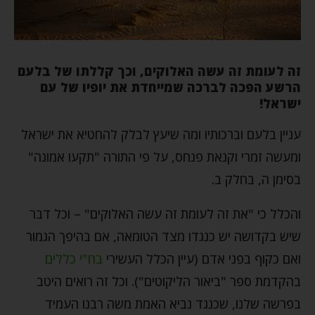
זה לעומת זה עשה האלוקים, וכך קללתו של בלעם
הרשע הפכה לברכה שמייחדת את יופיו של עם
ישראל!
עניין בלעם וברכותיו ומה שיעץ לבלק להחטיא את ישראל
ומעשה זמרי וקנאת פנחס, על פי התורה "תקעו אמונה"
בסימן ה, בחלק ב.
והכלל כי "את זה לעומת זה עשה האלוקים" – וכל דבר
שיש בקדושה יש כנגדו מצד הטומאה, אם בהיפך הגמור
ואם כקוף בפני אדם (עיין הכלל העשירי
בח"י כללים
בהקדמת ספר "ביאור הליקוטים"). וכל זה רואים היטב
בפרשה שלנו, שכנגד נביא האמת משה רבנו העמיד