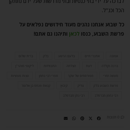
לברכה על ידי בתי כנסיות ובתי מדרשות שעל ידם נתתקן
הכל וכנ"ל.
כל שבוע אנחנו נהנים מעוד חידושים נפלאים על
פרשת השבוע, כנסו
לכאן
ותיהנו גם אתם
!
אמונה
אתגרי חיים
בלעם הרשע
בלק
ברית שלום
ברכה וקללה
דעת
הצלחה
התבודדות
ליקוטי מוהר"ן
מעשה זמרי
מפורסמים של שקר
ספרי רבי נחמן
עצות מעשיות
פרשת השבוע בלק
צדיק
קיבוץ
קנאת פנחס בן אלעזר
רבי נחמן מברסלב
רבי נתן מברסלב
0 תגובות