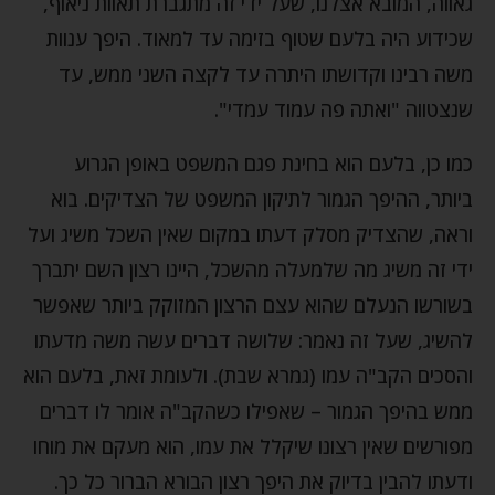
גאווה, המובא אצלנו, שעל ידי זה מתגברת תאוות ניאוף,
שכידוע היה בלעם שטוף בזימה עד למאוד. היפך ענוות
משה רבינו וקדושתו היתרה עד לקצה השני ממש, עד
שנצטווה "ואתה פה עמוד עמדי".
כמו כן, בלעם הוא בחינת פגם המשפט באופן הגרוע
ביותר, ההיפך הגמור לתיקון המשפט של הצדיקים. בוא
וראה, שהצדיק מסלק דעתו במקום שאין השכל משיג ועל
ידי זה משיג מה שלמעלה מהשכל, היינו רצון השם יתברך
בשורשו הנעלם שהוא עצם הרצון המזוקק ביותר שאפשר
להשיג, שעל זה נאמר: שלושה דברים עשה משה מדעתו
והסכים הקב"ה עמו (גמרא שבת). ולעומת זאת, בלעם הוא
ממש בהיפך הגמור – שאפילו כשהקב"ה אומר לו דברים
מפורשים שאין רצונו שיקלל את עמו, הוא מעקם את מוחו
ודעתו להבין בדיוק את היפך רצון הבורא הברור כל כך.