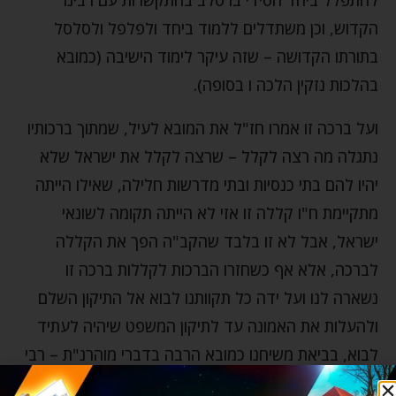
הקדוש, וכן משתדלים ללמוד ביחד ולפלפל ולסלסל
בתורתו הקדושה – שזה עיקר לימוד הישיבה (כמובא
בהלכות נזקין הלכה ו בסופה).
ועל ברכה זו אמרו חז"ל את המובא לעיל, שמתוך ברכותיו
נתגלה מה רצה לקלל – שרצה לקלל את ישראל שלא
יהיו להם בתי כנסיות ובתי מדרשות חלילה, שאילו הייתה
מתקיימת ח"ו קללה זו אזי לא הייתה תקומה לשונאי
ישראל, אבל לא זו בלבד שהקב"ה הפך את הקללה
לברכה, אלא אף כשחזרו הברכות לקללות ברכה זו
נשארה לנו ועל ידה כל תקוותנו לבוא אל התיקון השלם
ולהעלות את האמונה עד לתיקון המשפט שיהיה לעתיד
לבוא, בביאת משיחנו כמובא הרבה בדברי מוהרנ"ת – רבי
נתן מברסלב, ומודגש בדברי רבי אברהם בן רבי נחמן על