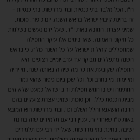
ח"ו, הכל מלבד בתי כנסיות ובתי מדרשות. בתי כנסיות –
זה בחינת קיבוץ ישראל בראש השנה, יום כיפור, סוכות,
שמיני עצרת, המובא באות י"ד, שעל ידם נעשים בשלמות
כל תיקוני האמונה, שאז בימים אלו עיקר התפילה
שמתפללים קהילות ישראל על כל השנה כולה, כי בראש
השנה מתפללים מבוקר עד ערב יומיים רצופים והיא
התפילה שקובעת את כל מה שיהיה באותה שנה, מי יחיה
ומי ימות, מי בחרב וכו', וכל שכן ביום כיפור שהוא גמר
החתימה ויש בו חמש תפילות ורוב ישראל כמעט שלא זזים
מבית הכנסת כלל, וכן סוכות ושמיני עצרת צועקים בהם
הרבה הושענא והלל השלם וכו'. ובתי מדרשות הוא המובא
באות ט"ו שאחרי זה, עניין רבי עם תלמידים שזה בחינת
ישיבה, בחינת בתי מדרשות, שעל ידי רבי עם תלמידים
נגמר באמת כל תיקון האמונה בשלמות, כמו שהרבי מאריך