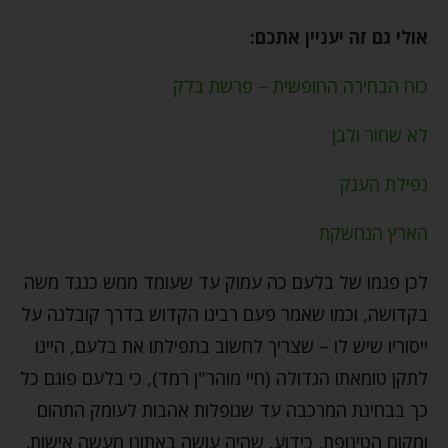
אולי גם זה יעניין אתכם:
כוח הבחירה החופשית – פרשת בלק
לא שחור ולבן
נפילת הענק
הארץ הנחשקת
לכן פגמו של בלעם כה עמוק עד שעומד ממש כנגד משה
בקדושה, וכמו שאמר פעם רבינו הקדוש בדרך קובלנה על
ייסוריו שיש לו – שצריך לחשוב בתפילתו את בלעם, היינו
לתקן טומאתו הגדולה (חיי מוהר"ן רמד), כי בלעם פוגם כל
כך בבחינת המרכבה עד שנופלות אהבות לעומק התהום
ומקום הטינופת, כידוע, שהיה עושה באתונו מעשה אישות.