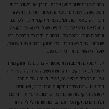
בתמימות ובמסירות למען אהבתו יתברך אזי מעורר רחמי
השם שזה בחינת חסד, ועל זה נאמר "פנחס בן אלעזר
הכהן השיב את חמתי וכו' בקנאו את קנאתי וכו' ולכן הנני
נותן לו את בריתי שלום", דהיינו שעל ידי מעשה הקנאה
ומסירות הנפש נהפך הדין לרחמים וחזרו כל הברכות, כמו
שנאמר "לא מצא הקבה" כלי מחזק ברכה אלא השלום",
שעל ידי השלום חזרו כל הברכות.
לכן, למסקנה ולעובדה ולמעשה – צריכים להתחזק מאוד
להיכלל בתוך הקיבוץ הקדוש והישיבה הקדושה שעל ידה
נעשים כל תיקוני האמונה, שעל ידי זה ניצולים מכל
המזיקים, שהם היפך התיקונים הנ"ל כנ"ל, ואז זוכים
להינצל מהקללות וזוכים לכל הברכות, כי על ידי רבי עם
תלמידים נתתקן הכל, וגם הברכות שחזרו לקללה יחזרו