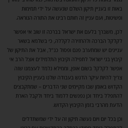
באות זו בעניין תיקון השלם שנעשה על ידי תמימות
ופשיטות, ועם עניין זה חותם רבינו את התורה הנוראה.
לכן, משברך בלעם את ישראל בברכה זו שוב אי אפשר
לקלקל הברכה ולהחזירה לקללה, כי בשלמא בשאר
עניינים יש שמתערב פגם ופסול כנ"ל, אבל את התיקון של
קיבוץ בני ישראל לתפילה וקיבוץ התלמידים אצל הרב אי
אפשר לקלקל בשום אופן, וממילא נלמד לעצמנו שזה
צריך להיות עיקר הדגש בעבודה שלנו בעניין הקיבוץ
הקדוש באומן שבו מקיימים שני הדברים – שמתקבצים
להתפלל ביחד וכן נפגשים ללמוד ביחד ולקבל הארת
הדעת מהרבי בזמן הקיבוץ הקדוש.
וכן בכל יום ויום נעשה תיקון זה על ידי שמשתדלים
להתפלל ביחד חסידי ברסלב בהתקשרות עם רבינו