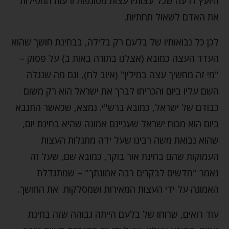
היועץ לרעה שכל עצותיו עצות מטונפות ורעות המפילות
את האדם לשאול תחתיות.
לכן כל נבואותיו של בלעם רק בלילה, בבחינת חושך שהוא
העדר העצה כמובא (אצלנו בתורה באות ב) על פסוק –
"מי זה מחשיך עצה במילין" (איוב לח), וגם מה שנגלה
השם עליו ביום והכריחו לברך את ישראל הוא רק משום
כבודם של ישראל, כמובא ברש"י. נמצא, שכאשר התנבא
ביום הוא מכוח ישראל שעניינם אמונה שהיא בחינת יום,
שהוא נבואת משה רבינו שעל ידה מתגלות העצות
העמוקות שהם בחינת אור בוקר, כמובא שם, שעל זה
נאמר "חדשים לבקרים רבה אמונתך" – שמתגדלת
האמונה על ידי העצות המאירות ושמסלקות את החושך.
עוד רואים, שרוחו של בלעם הייתה גבוהה שזה בחינת