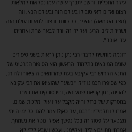
עיקר התכלית, והשם יתברך עושה עמו נפלאות למלאות
רצונו ואז בוודאי טוב לו בעולם הזה ובעולם הבא. וזה
(מצד הטומאה) ההיפך, כל כוונתו ורצונו לתאוות עולם הזה
ושרירות ליבו הרע, ועל ידי זה יורד לבאר שחת ואחריתו
עדי אובד".
דוגמה מוחשית לדברי רבי נתן ניתן לראות בשני סיפורים
שונים המובאים בתלמוד: הראשון הוא הסיפור המרטיט של
התנא הקדוש רבי עקיבא בעת שהרומאים הוציאוהו להורג,
כפי שסיפרו חכמינו ז"ל: "בשעה שהוציאו את רבי עקיבא
להריגה, זמן קריאת שמע היה, והיו סורקים את בשרו
במסרקות של ברזל והיה מקבל עליו עול מלכות שמים.
אמרו לו תלמידיו: "רבנו, עד כאן?! אמר להם: כל ימי הייתי
מצטער על פסוק זה בכל נפשך אפילו נוטל את נשמתך,
אמרתי מתי יבוא לידי ואקיימנו, ועכשיו שבא לידי לא