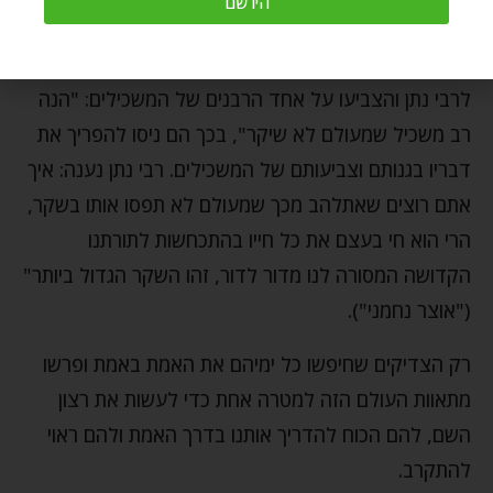
הירשם
הצביעות שבדבריהם ומגלה את כוונתם הזדונית (ראו
הלכות גבית חוב מהיתומים ג, ה). מספרים שפעם אחת פנו
לרבי נתן והצביעו על אחד הרבנים של המשכילים: "הנה
רב משכיל שמעולם לא שיקר", בכך הם ניסו להפריך את
דבריו בגנותם וצביעותם של המשכילים. רבי נתן נענה: איך
אתם רוצים שאתלהב מכך שמעולם לא תפסו אותו בשקר,
הרי הוא חי בעצם את כל חייו בהתכחשות לתורתנו
הקדושה המסורה לנו מדור לדור, זהו השקר הגדול ביותר"
("אוצר נחמני").
רק הצדיקים שחיפשו כל ימיהם את האמת באמת ופרשו
מתאוות העולם הזה למטרה אחת כדי לעשות את רצון
השם, להם הכוח להדריך אותנו בדרך האמת ולהם ראוי
להתקרב.