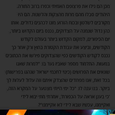
מכן הם גילו את פרצופם האמיתי וכפרו ברוב התורה.
היהודים סבלו מהם מרות מהצקות והלשנות. הם היו
מקורבים לשלטון ובכוח הזרוע מונו לכהנים גדולים. אותו
כהן גדול שנמנה על הצדוקים, נכנס ביום הקדוש ביותר,
יום הכיפורים, למקום הקדוש ביותר בעולם לקודש
הקודשים, וביצע את עבודת הקטורת בחוץ ורק אחר כך
נכנס לקודש הקודשים כפי שהצדוקים פירשו את הכתובים
במעוות. התלמוד מספר שאביו גער בו: "למרות שאנו
שונאים את הפרושים (כינוי לחכמי ישראל שנהגו בפרישות)
בכל זאת, אנו מפחדים שהצדק איתם וזה עלול לעלות לך
ביוקר. בנו ענה לו: "כל ימי הייתי מצטער על המקרא הזה,
'כי בענן אראה על הכפורת', אמרתי מתי יבוא לידי
ואקיימנו, עכשיו שבא לידי לא אקיימנו"?