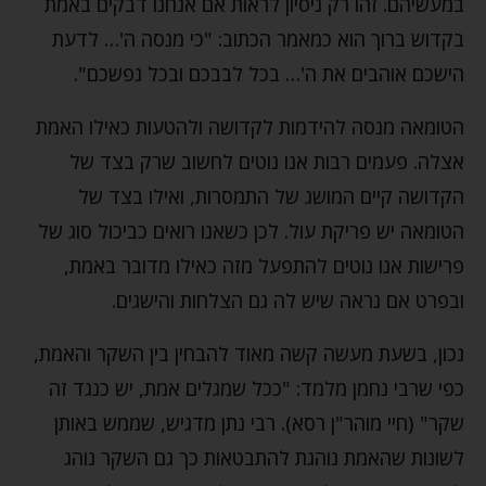
במעשיהם. זהו רק ניסיון לראות אם אנחנו דבקים באמת
בקדוש ברוך הוא כמאמר הכתוב: "כי מנסה ה'… לדעת
הישכם אוהבים את ה'… בכל לבבכם ובכל נפשכם".
הטומאה מנסה להידמות לקדושה ולהטעות כאילו האמת
אצלה. פעמים רבות אנו נוטים לחשוב שרק בצד של
הקדושה קיים המושג של התמסרות, ואילו בצד של
הטומאה יש פריקת עול. לכן כשאנו רואים כביכול סוג של
פרישות אנו נוטים להתפעל מזה כאילו מדובר באמת,
ובפרט אם נראה שיש לה גם הצלחות והישגים.
נכון, בשעת מעשה קשה מאוד להבחין בין השקר והאמת,
כפי שרבי נחמן מלמד: "ככל שמגלים אמת, יש כנגד זה
שקר" (חיי מוהר"ן רסא). רבי נתן מדגיש, שממש באותן
לשונות שהאמת נוהגת להתבטאות כך גם השקר נוהג