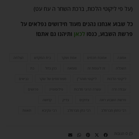
(על פי ליקוטי הלכות, ברכת השחר ה עח עט)
כל שבוע אנחנו נהנים מעוד חידושים נפלאים על
פרשת השבוע, כנסו
לכאן
ותיהנו גם אתם
!
אמונה
אמונת חכמים
אמת ושקר
בית המקדש
הצלחה
השכלה
זה לעומת זה
טומאה
כהן גדול
כת
ליקוטי הלכות
ליקוטי מוהר"ן
מפורסמים של שקר
נביאים
עבודה זרה
עשרה הרוגי מלכות
פילוסופיה
פרושים
פרשת השבוע ראה
צדוקים
צדיק
קדושה
רבי נחמן מברסלב
רבי נתן מברסלב
רבי עקיבא
תאוות
0 תגובות