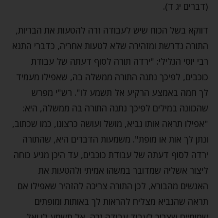
(דברים יג ד).
דווקא בשל הכוח שיש לעבודה זרה להטעות את הבריות,
התורה נדרשת ומזהירה שלא לטעות אחריה, כדברי התנא
רבי יוסי הגלילי: "ירדה תורה לסוף דעתה של עבודת
כוכבים, לפיכך נתנה התורה ממשלה בה, שאפילו מעמיד
לך חמה באמצע הרקיע אל תשמע לו". רש"י מפרש
שהכוונה במילים לפיכך נתנה התורה בה ממשלה, היא:
"אפילו תראה אותו נביא, מושל ועושה כרצונו, כמו שכתוב,
ונתן לך אות או מופת". משמעות הדברים היא, שהתורה
ירדה לסוף דעתה של עבודת כוכבים, עד היכן מגיע כוחה
ליצור אשליה שמדובר במשהו אמיתי ולהטעות את
האנשים מהבורא, לכן התורה צריכה להזהיר שאפילו אם
תראה שהנביא מצליח להראות לך באותות ומופתים
שמימיים שצריך לעבוד עבודה זרה, אל תשמע לו ואל