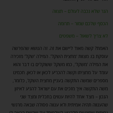
הנר שלא נכבה לעולם – תצווה
הכסף שלכם שמור – תרומה
לא צריך לשאול – משפטים
האמת? קשה מאוד ליישם את זה. זה הנושא שהפרשה
עוסקת בו: מצוות 'מחצית השקל'. המילה 'שקל' מזכירה
את המילה 'משקל', כמו משקל ששוקלים בו דבר והוא
עומד על מחציתו וקשה להכריע לכאן או לכאן. חכמינו
מספרים שמשה התקשה בעניין מחצית השקל, כלומר,
משה התקשה איך מזכים את עם ישראל להגיע לאיזון
הנכון – מצד אחד להיות ענווים בתכלית ומצד שני
שהענווה תהיה אמיתית ולא ענווה פסולה שבאה מרגשי
נחיתות שמונעים מלהגיע לשלמות? עד שהשם הראה לו