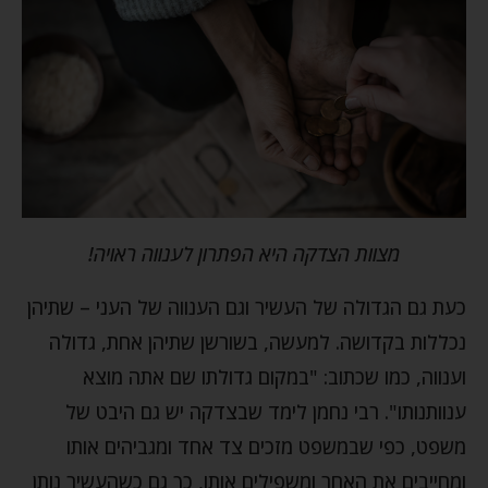
מצוות הצדקה היא הפתרון לענווה ראויה!
כעת גם הגדולה של העשיר וגם הענווה של העני – שתיהן
נכללות בקדושה. למעשה, בשורשן שתיהן אחת, גדולה
וענווה, כמו שכתוב: "במקום גדולתו שם אתה מוצא
ענוותנותו". רבי נחמן לימד שבצדקה יש גם היבט של
משפט, כפי שבמשפט מזכים צד אחד ומגביהים אותו
ומחייבים את האחר ומשפילים אותו, כך גם כשהעשיר נותן