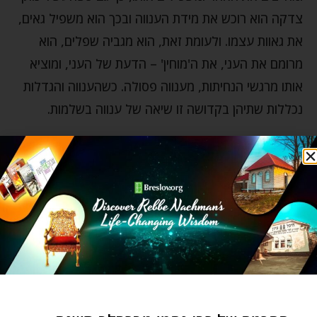
צדקה הוא רוכש את מידת הענווה ובכך הוא משפיל גאים,
את גאוות עצמו. ולעומת זאת, הוא מגביה שפלים, הוא
מרומם את העני, את ה'מוחין' – הדעת של העני, ומוציא
אותו מרגשי הנחיתות, מענווה פסולה. כשהענווה והגדלות
נכללות שתיהן בקדושה זו שיאה של ענווה בשלמות.
גם המשך הפסוק שהבאנו בפתיחת המאמר – "ולא יהיה
בהם נגף בפקד אותם", מובן היטב. כידוע אסור למנות את
בני ישראל כי זה עלול להביא חלילה נגף (כפי שהיה בימי
דוד המלך כשמנו את עם ישראל). אם כך, למה למנות
אותם באמצעות השקלים, עדיף לא לספור ואז וודאי לא
יהיה נגף? התשובה היא – שכאשר מונים וסופרים בבחינת
"ריבוי" זה בא מגאווה שהיא "סטרא דמותא" – צד המוות,
אז יכול לשלוט המוות חלילה. אולם על ידי מצוות שקלים,