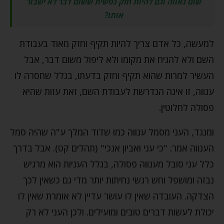
שום גאווה וגם להיות חזק נפשית ששום דבר לא ישבור
אותו?
למעשה, כל אדם צריך להיות תקיף וחזק מאוד בעבודת
השם ולא להניח את מקומו ולא ליפול משום דבר, אבל
העשיר למרות שהוא תקיף וחזק בדעתו, בגלל שחסרה לו
ענווה, זו אינה הנדרשת לעבודת השם, זאת עזות שהיא
פסולה לחלוטין.
ומנגד, העני מסמל ענווה כמו שדוד המלך ע"ה שהיה סמל
הענווה אמר: "כי עני ואביון אנכי" (תהלים קט). אבל בדרך
כלל עני סובל מענווה פסולה, בגלל העניות הוא מרגיש
נבזה ומושפל וחש רגשי נחיתות יותר מדי גם כשאין לכך
הצדקה. העובדה שאין לו עושר עדיין לא אומרת שאין לו
יכולת לעשות דברים טובים ומועילים. ולכן העני לא רק