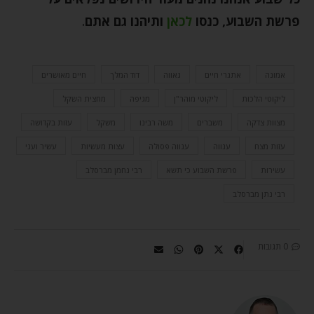
פרשת השבוע, כנסו
לכאן
ותיהנו גם אתם
.
אמונה
אתגרי חיים
גאווה
דוד המלך
חיים מאושרים
ליקוטי הלכות
ליקוטי מוהר"ן
מגיפה
מחצית השקל
מצוות צדקה
משברים
משה רבינו
משקל
עזות בקדושה
עזות מצח
ענווה
ענווה פסולה
עצות מעשיות
עשיר ועני
עשירות
פרשת השבוע כי תשא
רבי נחמן מברסלב
רבי נתן מברסלב
0 תגובות