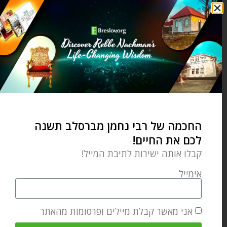
author of “Through Fire and
Water”, “Crossing the Narrow
Bridge”, “Anatomy of the Soul”,
“This Land is My Land”, and many
more titles, as well as annotating
the entire 15 volume English
Edition of Likutei MoHaRan.
החכמה של רבי נחמן מברסלב תשנה
לכם את החיים!
מאמר הבא
מאמר קודם
קבלו אותה ישירות לתיבת המייל!
גם אני לא יכול בלעדיך – פרשת השבוע כי תצא
למה יש לנו כל כך הרבה מצוות? – פרשת כי תצא
אימייל
מאמרים קשורים
אני מאשר קבלת מיילים ופרסומות מהאתר