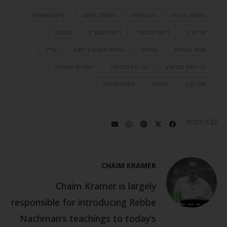
השגחה פרטית
התבודדות
התחלה חדשה
חיים מאושרים
יצר הרע
ליקוטי הלכות
ליקוטי מוהר"ן
מלחמה
עצות מעשיות
פרנסה
פרשת השבוע כי תצא
צדיק
רבי נחמן מברסלב
רבי נתן מברסלב
רוחניות וגשמיות
שדה קרב
תפילה
תפילה אישית
0 תגובות
CHAIM KRAMER
Chaim Kramer is largely
responsible for introducing Rebbe
Nachman’s teachings to today’s