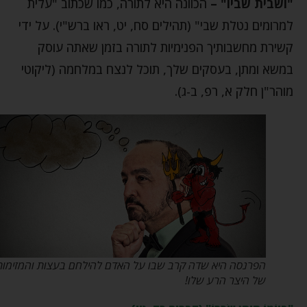
"ושבית שביו" –
הכוונה היא לתורה, כמו שכתוב "עלית
למרומים נטלת שבי" (תהילים סח, יט, ראו ברש"י). על ידי
קשירת מחשבותיך הפנימיות לתורה בזמן שאתה עוסק
במשא ומתן, בעסקים שלך, תוכל לנצח במלחמה (ליקוטי
מוהר"ן חלק א, רפ, ב-ג).
הפרנסה היא שדה קרב שבו על האדם להילחם בעצות והמזימות
של היצר הרע שלו!