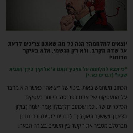
יוצאים למלחמה? הנה כל מה שאתם צריכים לדעת
על שדה הקרב. ולא רק הגשמי, אלא בעיקר
הרוחני!
"כִּי תֵצֵא לַמִּלְחָמָה עַל אֹויְבֶיךָ וּנְתָנוֹ ה' אלוקיך בְּיָדֶךָ וְשָׁבִיתָ
שִׁבְיוֹ" (דברים כא, י)
הכתוב משתמש באותו ביטוי של "יציאה" כאשר הוא מדבר
על התעסקות של אדם בפרנסה, כלומר בעסקים
הכלכליים שלו, כמו שכתוב "וְלִזְבוּלֻון אָמַר, שְׂמַח זְבוּלֻון
בְּצֵאתֶךָ וְיִשָּׂשכָר בְּאֹוהָלֶיךָ" (דברים לג, יח) ורבי נחמן
מברסלב מסביר את הקשר בין השניים בצורה הבאה: