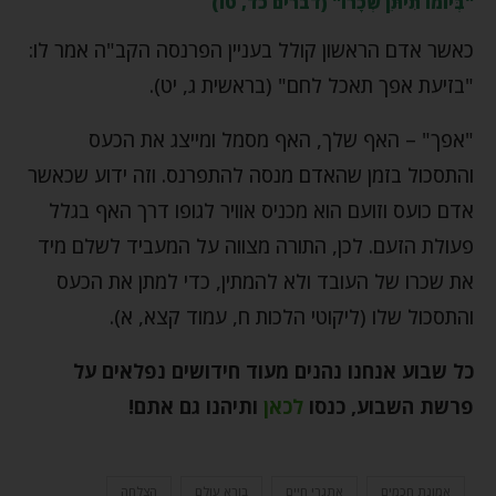
"בְּיוֹמוֹ תִיתֵּן שְׂכָרוֹ" (דברים כד, טו)
כאשר אדם הראשון קולל בעניין הפרנסה הקב"ה אמר לו:
"בזיעת אפך תאכל לחם" (בראשית ג, יט).
"אפך" – האף שלך, האף מסמל ומייצג את הכעס
והתסכול בזמן שהאדם מנסה להתפרנס. וזה ידוע שכאשר
אדם כועס וזועם הוא מכניס אוויר לגופו דרך האף בגלל
פעולת הזעם. לכן, התורה מצווה על המעביד לשלם מיד
את שכרו של העובד ולא להמתין, כדי למתן את הכעס
והתסכול שלו (ליקוטי הלכות ח, עמוד קצא, א).
כל שבוע אנחנו נהנים מעוד חידושים נפלאים על
פרשת השבוע, כנסו
לכאן
ותיהנו גם אתם
!
אמונת חכמים
אתגרי חיים
בורא עולם
הצלחה