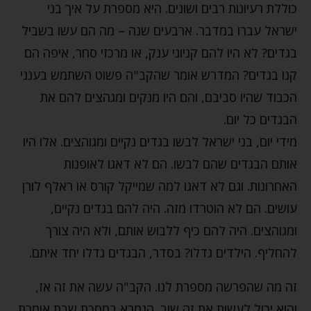
כוללת רעיונות רבים ושונים. היא מספרת על איך בני
ישראל עברו במדבר. ארבעים שנה – מה הם עשו בשביל
בגדים? לא היו להם קניוני ענק, או מרכזי סחר, איפה הם
קנו בגדים? המדרש אומר שהקב"ה פשוט השתמש בענני
הכבוד שהיו סביבם, והם היו מנקים ומגהצים להם את
הבגדים כל יום.
מידי יום, בני ישראל לבשו בגדים נקיים ומגוהצים. אלו היו
אותם הבגדים שהם לבשו. הם לא דאגו לאופנות
האחרונות. וגם לא דאגו למה שמייקל קורס או ראלף לורן
עושים. הם לא הוטרדו מזה. היה להם בגדים נקיים,
ומגוהצים. היה להם כיף ללבוש אותם, ולא היה צורך
להחליף. הילדים גדלו? בסדר, הבגדים גדלו יחד איתם.
זה מה שהפרשה מספרת לנו. הקב"ה עשה את זה אז,
והוא יכול לעשות את זה שוב. הגמרא במסכת שבת אומרת