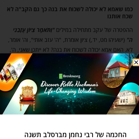
כמו שאמא לא יכולה לשכוח את בנה כך גם הקב"ה לא
שכח אותנו
ההפטרה של עקב מתחילה במילים
"וַתֹּאמֶר צִיּוֹן עֲזָבַנִי
ה"
(ישעיהו מט, יד,) ציון אומרת, "ה' עזב אותי", וה' אומר,
לא. האם אמא יכולה לשכוח את בנה? לא ייתכן שאני, ה',
אשכח אותך". זה לא ייתכן. הגמרא בברכות אומרת, "גַּם
אֵלֶּה תִּשָּׁכַחְנָה" – אישה יכולה לשכוח את בנה, ילד שנולד
לה – "וְאָנֹכִי לֹא אֶשְׁכָּחֲךָ". כך אומר הפסוק. הגמרא
בברכות מסבירה, "גם אלה תִּשָּׁכַחְנָה" – "אלה", שעשיתם
עגל זהב ואמרתם "אלה אלוקיך ישראל" – אני יכול לשכוח
את זה, הקב"ה אומר. אבל "ואנוכי", שאתם עמדתם בסיני
ואמרתם "אָנֹכִי ה' אֱלֹקֶיךָ", הקב"ה אמר את זה, ואתם
קיבלתם את זה – את זה אני לעולם לא אשכח. זה
החכמה של רבי נחמן מברסלב תשנה
שקיבלנו את התורה, שקיבלנו שהקב"ה הוא אלוקינו –