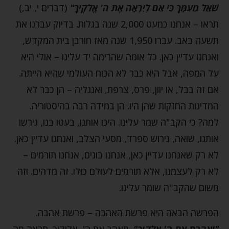
שֹׁאֵל מֵעִמָּךְ כִּי אִם לְיִרְאָה אֶת ה' אֱלֹקֶיךָ"
(דברים י, יב,)
תראו – אנחנו כמעט 2,000 שנה בגלות. בדיוק עברנו את
תשעה באב. עברו 1,950 שנה מאז חורבן בית המקדש,
ואנחנו עדיין כאן. כל אומה שהרימה יד עלינו – אולי היא
על המפה, אבל היא כבר לא הכוח העולמי שהיא הייתה.
אם זה בבל, או יוון, פרס, צרפת, ואנגליה – הן כבר לא
המדינות החזקות שהן היו. הן במידה רבה בהיסטוריה.
למה? כי הקב"ה שמר עלינו. היכו אותנו, בעטו בנו, גירשו
אותנו, שואה, גירוש ספרד, מסעי הצלב, ואנחנו עדיין כאן.
לא רק שאנחנו עדיין כאן, אנחנו בונים, אנחנו תורמים –
לא רק לעצמנו, אלא תורמים לעולם כולו. זה מדהים. וזה
משום שהקב"ה שומר עלינו.
הפרשה הבאה היא פרשת האהבה – פרשת אהבה.
"וְאָהַבְתָּ אֵת ה' אֱלֹקֶיךָ"
. תאהב את ה', אלוקיך. תראה מה