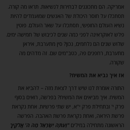
אמריקה. הם מתכוננים לבחירות לנשיאות. תראו מה קורה.
תסתכלו על חוסר היכולת של האנשים שמועמדים להיות
נשיא העולם החופשי, תסתכלו על שאר העולם. פוטין
פלש לאוקראינה לפני כמה שנים לכיבוש של חמישה ימים.
שלוש שנים הם נלחמים, נכון? סין מתערבת, איראן
מתערבת, רחפנים פה, כטב"מים שם. זה מדהים מה
שקורה.
אז איך נביא את המשיח?
התורה אומרת לנו שיש דרך לצאת מזה – להביא את
המשיח. איך מביאים את המשיח? בפרשה, רואים בסוף
פרק י' ובתחילת פרק י"א, יש שתי פרשיות. אחת נקראת
פרשת היראה, ואחת נקראת פרשת האהבה. הפרשה
הראשונה מתחילה במילים
"וְעַתָּה יִשְׂרָאֵל מָה ה' אֱלֹקֶיךָ