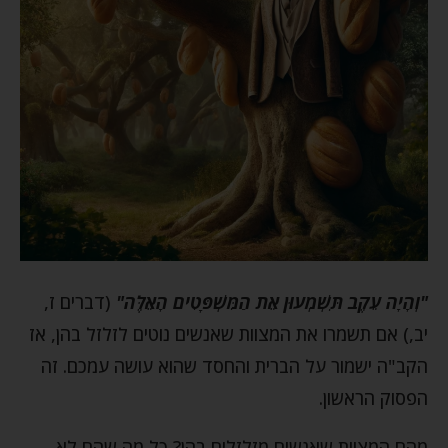
"וְהָיָה עֵקֶב תִּשְׁמְעוּן אֵת הַמִּשְׁפָּטִים הָאֵלֶּה"
(דברים ז,
יב,) אם תשמרו את המצוות שאנשים נוטים לזלזל בהן, אז
הקב"ה ישמור על הברית והחסד שהוא עושה עמכם. זה
הפסוק הראשון.
מהם המצוות שאנשים מזלזלים בהן? כל מה שהם לא