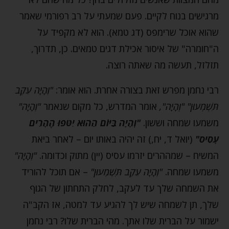
מרגישים בנוח לקיים. פעם שמעתי על רב רפורמי שאמר
שהוא אוכל שרימפס (דג טמא). הוא לא מקפיד על
ה"חומרה" של איסור אכילת דגים טמאים. כן, תדרוך,
תזלזל, תעשה מה שאתה רוצה.
רבי נחמן מפרש זאת בצורה אחרת. הוא אומר:
"וְהָיָה עֵקֶב
תִּשְׁמְעוּן" "וְהָיָה",
אומר המדרש, כל מקום שנאמר
"וְהָיָה"
משמעו שמחה וששון.
"וְהָיָה בַּיּוֹם הַהוּא יִטּפוּ הֶהָרִים
עָסִיס"
(יואל ד, יח,) זה יהיה באותו יום – לאחר ביאת
המשיח – שמההרים יזרמו עסיס (יין) מתוק וכדומה.
"וְהָיָה"
משמעו שמחה.
"וְהָיָה עֵקֶב תִּשְׁמְעוּן"
– אם תוכל להוריד
את השמחה שלך עד לעקב, לחלק התחתון של הגוף
שלך, תן לשמחה שיש לך להגיע עד למטה, אז הקב"ה
ישמור על הברית שלו אתך. מהי הברית שלו? רבי נחמן