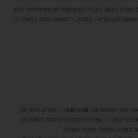
 נשברו בתמוז, ולכן זה נקרא תמז: זמן מתן תורתנו
הזמן
 שמשה רבנו הביא – התורה – למעשה עלתה בחזרה לה’.
ת את ראשי התיבות
ז
כרו
ת
ורת
מ
שה – שעלינו לזכור את
למדת אותנו – שאילולא נשתברו הלוחות הראשונים,
שר נשברו הלוחות, התורה נשכחה.