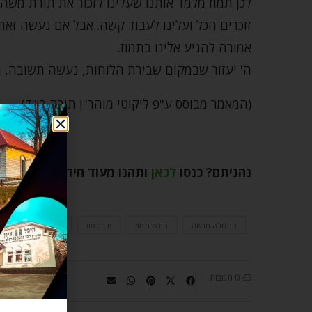
לכן תמוז מלמד אותנו שעלינו לזכור את תורת משה.
זוכרים הכל ועלינו לעבוד קשה. אבל אם נעשה זאת
אמורה להגיע אלינו בתמוז.
ה' יעזור שבמקום שבירת הלוחות, נעשה תשובה, וצו
(המאמר מבוסס ע"פ ליקוטי מוהר"ן תורה רי”ד)
נהניתם? כנסו
לכאן
ותהנו מעוד חידושים נפלאים
התחלה חדשה
חודש תמוז
יז בתמוז
ליקוטי מוהר"ן
0 תגובות