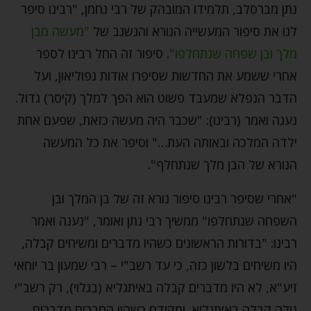
נתן מברסלב, תלמידו המובהק של רבי נחמן, "רבינו סיפר
לנו את סיפור המעשייה הנורא והנשגב של
"מעשה מבן
מלך ובן שפחה שנתחלפו"
. סיפור זה החל רבינו לספר
אחרי ששמע את החדשות שסיפרו אודות נפוליאון, ועל
הדבר הנפלא שמעבד פשוט הוא הפך למלך (קיסר) גדול.
נענה ואמר (רבינו): "שכבר היה מעשה כזאת, שפעם אחת
ילדה המלכה ובאותה העת…" וסיפר את כל המעשה
הנורא של הבן מלך שנתחלף".
"אחרי שסיפר רבינו סיפור נורא זה של בן המלך ובן
השפחה שנתחלפו" ממשיך רבי נתן ואומר, "נענה ואמר
רבינו: "בדורות הראשונים כשהיו מדברים ומשיחים קבלה,
היו משיחים בלשון כזה, כי עד רשב"י – רבי שמעון בר יוחאי
זיע"א, לא היו מדברים קבלה באיתגליא (בגלוי), רק רשב"י
גילה קבלה באיתגליא. ומקודם כשהיו החברים מדברים