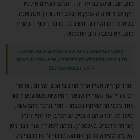
סתם שם, ונתערבנו על זה… והלכנו ושאלנו את פיו
הקדוש, והוא היה עוסק אז בעבודתו, והלך אנה ואנה
בביתו כדרכו הקדוש, והשיב לנו כדברי השני – שהניח
סתם, לא בשביל חוב האכסניה…
סיפורי המעשיות היו מרתקים ומלאים חכמה עתיקה
ודרך חיים נפלאה לא רק לתלמידיו, אלא ואולי גם בעיקר
– לנו, הבאים אחריהם!
"אחר כך היה אצלו אחד מחשובי אנשי שלומנו, וסיפור
רבינו ז"ל עמו ואמר לו שבאלו המעשיות כשמשנים דיבור
אחד מכפי מה שאמרו בעצמו – חסר הרבה מהמעשה,
וסיפר לו, "הלא הם השניים שנתערבו על עניין הנ"ל
(שהניח הדברים באכסניה), נדמה לכאורה שזה דבר קטן
ואין בזה קפידא כל כך אם הוא כדברי זה או כדברי זה.