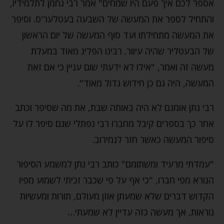
אספר לכם איך פעם היו שמחים" אמר רבי נחמן לתלמידיו,
והתחיל לספר את המעשה של השבעה בעטלער'ס. וסיפר
את המעשה מתחילתו ועד סוף המעשה של יום הראשון
של הבעטליר שהיה עיוור. רבינו הפליג מאוד במעלת
מעשה זה ואמר, "אילו לא ידעתי שום עניין כי אם זאת
המעשה, היה גם כן חידוש גדול מאוד".
רבי נתן אומנם לא היה באותה שבת, את מה שסיפר וכתב
אחר כך בספרים קיבל מחברו רבי נפתלי שגם סיפר לו על
סיפור המעשה כאשר חזר לנמירוב.
"עמדתי מרעיד ומשתומם" כותב רבי נתן למשמע הסיפור
הנורא מפי חברו, "כי אף על פי שכבר זכיתי לשמוע מפיו
הקדוש דברים שלא שמעתן אוזן מעולם, תורות ומעשיות
נוראות, אך מעשה כזה עדיין לא שמעתי…