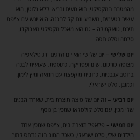
מהמטבח המקסיקני, הוא טעים ובריא וללא גלוטן, הוא
עשיר בטעמים, משביע וגם קל להכנה. הוא יוגש עם צ'יפס
תירס, גוואקמולה – גם הוא מאכל מקסיקני מאבוקדו,
סלסה וסלט חסה.
יום שלישי –
יום שלישי הוא יום הדגים. דג טילאפיה
מצופה כורכום, שום ופפריקה. כתוספת, שעועית לבנה
ברוטב עגבניות, כרובית מוקפצת עם חמאה ומיץ לימון.
וכמובן, סלט ישראלי.
יום רביעי –
זה יום של פיצה תוצרת בית, שאחד הבנים
שלי מכין, עם סלט קולסלאו שמכין בן נוסף.
יום חמישי –
פלאפל תוצרת בית, צ'יפס שמכין אחד
הילדים שלי, סלט ישראלי, כשכל הטוב הזה נדחס לתוך