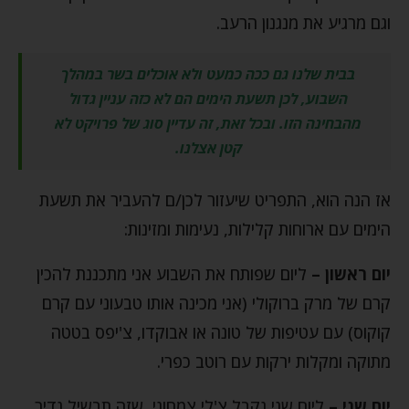
וגם מרגיע את מנגנון הרעב.
בבית שלנו גם ככה כמעט ולא אוכלים בשר במהלך
השבוע, לכן תשעת הימים הם לא כזה עניין גדול
מהבחינה הזו. ובכל זאת, זה עדיין סוג של פרויקט לא
קטן אצלנו.
אז הנה הוא, התפריט שיעזור לכן/ם להעביר את תשעת
הימים עם ארוחות קלילות, נעימות ומזינות:
יום ראשון –
ליום שפותח את השבוע אני מתכננת להכין
קרם של מרק ברוקולי (אני מכינה אותו טבעוני עם קרם
קוקוס) עם עטיפות של טונה או אבוקדו, צ'יפס בטטה
מתוקה ומקלות ירקות עם רוטב כפרי.
יום שני –
ליום שני נקבל צ'לי צמחוני, שזה תבשיל נדיר