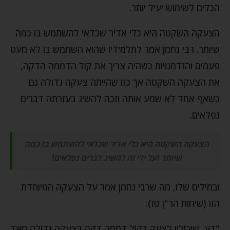
הכלים לשימוש יעיל יותר.
הצעקה השקטה היא כלי אדיר שכדאי להשתמש בו כמה
שיותר. רבי נחמן אמר לתלמידיו שהוא השתמש בו לא מעט
פעמים והזדמנויות כשהיה צריך את קול הדממה הדקה,
את הצעקה השקטה אך כזו שהייתה צעקה גדולה גם
כשאף אחד לא שמע אותה וזכה להשיג בעזרתה דברים
נפלאים.
הצעקה השקטה היא כלי אדיר שכדאי להשתמש בו כמה
שיותר ועל ידי זה להשיג דברים נפלאים!
ובמילים שלו, מה שרבי נחמן אמר על הצעקה המיוחדת
הזו (שיחות הר"ן טז):
"דַּע, שֶׁיְּכוֹלִין לִצְעֹק בְּקוֹל דְּמָמָה דַּקָּה בִּצְעָקָה גְּדוֹלָה מְאֹד