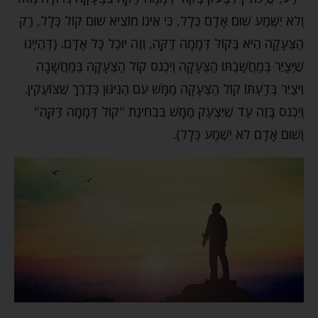
וְלֹא יִשְׁמַע שׁוּם אָדָם כְּלָל, כִּי אֵינוֹ מוֹצִיא שׁוּם קוֹל כְּלָל, רַק
הַצְּעָקָה הִיא בְּקוֹל דְּמָמָה דַּקָּה, וְזֶה יוּכַל כָּל אָדָם. (דְּהַייְנוּ
שֶׁיְּצַיֵּר בְּמַחֲשַׁבְתּוֹ הַצְּעָקָה וְיִכְנֹס קוֹל הַצְּעָקָה בְּמַחֲשָׁבָה
וִיצַיֵּר בְּדַעְתּוֹ קוֹל הַצְּעָקָה מַמָּשׁ עִם הַנִּיגּוּן כְּדֶרֶךְ שֶׁצּוֹעֲקִין.
וְיִכְנֹס בָּזֶה עַד שֶׁיִּצְעַק מַמָּשׁ בִּבְחִינַת "קוֹל דְּמָמָה דַּקָּה"
וְשׁוּם אָדָם לֹא יִשְׁמַע כְּלָל).