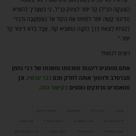
הַצְּעָקָה הנ"ל) קַל יוֹתֵר לִצְעֹק כַּנַּ"ל, כִּי כְּשֶׁצָּרִיךְ לְהוֹצִיא
הַדִּיבּוּר קָשֶׁה יוֹתֵר לִתְפֹּוס אֶת הַקּוֹל אֶל הַמַּחֲשָׁבָה וְלִבְלִי
לַהֲנִיחוֹ לָצֵאת דֶּרֶךְ הַקָּנֶה הַמּוֹצִיא קוֹל, אֲבָל בְּלֹא דִּיבּוּר קַל
יוֹתֵר."
רוצים לנסות?
אתם מוזמנים ליהנות מחכמתו ומשנתו של רבי נחמן
מברסלב ולהפוך אותה לחלק מכם
כבר עכשיו
,
וכן
ממאמרים מרתקים נוספים
בקישור הזה
.
אמונה
ארגז כלים
התחדשות
התחלה חדשה
חיים מאושרים
ימי בין המצרים
ליקוטי מוהר"ן
עצה טובה
עצות מעשיות
צעקה מהלב
צעקה שקטה
רבי נחמן מברסלב