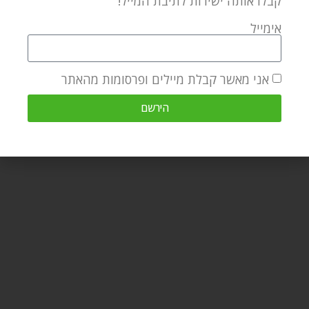
קבלו אותה ישירות לתיבת המייל!
מאמר הבא
מאמר קודם
אימייל
מבקשים את הצדיק – פרשת השבוע דברים
תשעה באב וסר אייזק ניוטון – שלושת השבועות
אני מאשר קבלת מיילים ופרסומות מהאתר
מאמרים קשורים
מעשיות ומשלים מרבי נחמן מברסלב – העני והיהלום – החיפוש אחר
הירשם
היהלום האמיתי
דצמבר 25, 2025