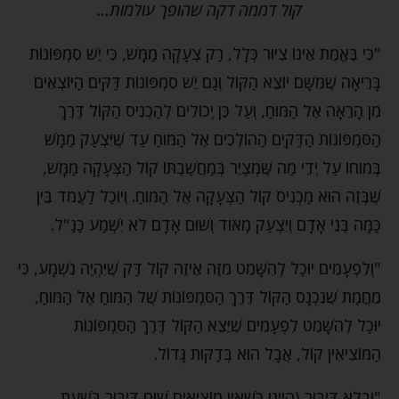
קול דממה דקה שהופך עולמות…
"כִּי בֶּאֱמֶת אֵינוֹ צִיּוּר כְּלָל, רַק צְעָקָה מַמָּשׁ, כִּי יֵשׁ סִמְפּוֹנוֹת
בָּרֵיאָה שֶׁמִּשָּׁם יוֹצֵא הַקּוֹל וְגַם יֵשׁ סִמְפּוֹנוֹת דַּקִּים הַיּוֹצְאִים
מִן הָרֵאָה אֶל הַמֹּוחַ, וְעַל כֵּן יְכוֹלִים לְהַכְנִיס הַקּוֹל דֶּרֶךְ
הַסִּמְפּוֹנוֹת הַדַּקִּים הַהוֹלְכִים אֶל הַמֹּוחַ עַד שֶׁיִּצְעַק מַמָּשׁ
בְּמֹוחוֹ עַל יְדֵי מַה שֶּׁמְצַיֵּר בְּמַחֲשַׁבְתּוֹ קוֹל הַצְּעָקָה מַמָּשׁ,
שֶׁבְּזֶה הוּא מַכְנִיס קוֹל הַצְּעָקָה אֶל הַמֹּוחַ. וְיוּכַל לַעֲמֹד בֵּין
כַּמָּה בְּנֵי אָדָם וְיִצְעַק מְאֹוד וְשׁוּם אָדָם לֹא יִשְׁמַע כַּנַּ"ל.
"וְלִפְעָמִים יוּכַל לְהִשָּׁמֵט מִזֶּה אֵיזֶה קוֹל דַּק שֶׁיִּהְיֶה נִשְׁמָע, כִּי
מֵחֲמַת שֶׁנִּכְנָס הַקּוֹל דֶּרֶךְ הַסִּמְפּוֹנוֹת שֶׁל הַמֹּוחַ אֶל הַמֹּוחַ,
יוּכַל לְהִשָּׁמֵט לִפְעָמִים שֶׁיֵּצֵא הַקּוֹל דֶּרֶךְ הַסִּמְפּוֹנוֹת
הַמּוֹצִיאִין קוֹל, אֲבָל הוּא בְּדַקּוּת גָּדוֹל.
"וּבְלֹא דִּיבּוּר (הַיְינוּ כְּשֶׁאֵין מוֹצִיאִים שׁוּם דִּיבּוּר בִּשְׁעַת