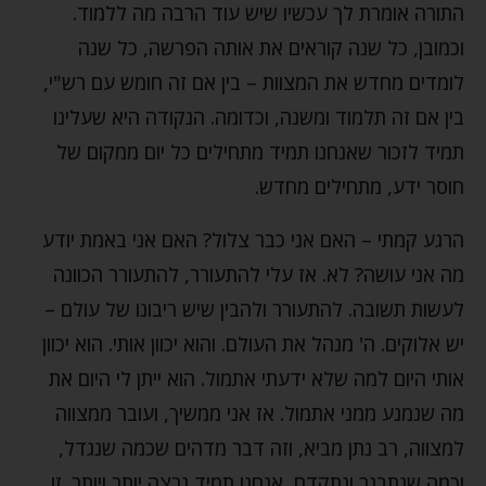
התורה אומרת לך עכשיו שיש עוד הרבה מה ללמוד.
וכמובן, כל שנה קוראים את אותה הפרשה, כל שנה
לומדים מחדש את המצוות – בין אם זה חומש עם רש"י,
בין אם זה תלמוד ומשנה, וכדומה. הנקודה היא שעלינו
תמיד לזכור שאנחנו תמיד מתחילים כל יום ממקום של
חוסר ידע, מתחילים מחדש.
הרגע קמתי – האם אני כבר צלול? האם אני באמת יודע
מה אני עושה? לא. אז עלי להתעורר, להתעורר הכוונה
לעשות תשובה. להתעורר ולהבין שיש ריבונו של עולם –
יש אלוקים. ה' מנהל את העולם. והוא יכוון אותי. הוא יכוון
אותי היום למה שלא ידעתי אתמול. הוא ייתן לי היום את
מה שנמנע ממני אתמול. אז אני ממשיך, ועובר ממצווה
למצווה, רב נתן מביא, וזה דבר מדהים שכמה שנגדל,
וכמה שנתבגר ונתקדם, אנחנו תמיד נרצה יותר ויותר. זו