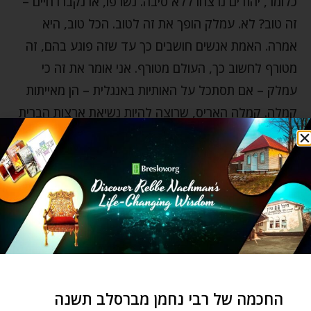
כלומר, יהודים נרצחו ללא סיבה. נשרפו, או נקברו חיים –
זה טוב? לא. עמלק הופך את זה לטוב. הכל טוב, היא
אמרה. האמת אנשים חושבים כך עד שזה פוגע בהם, זה
מטורף לחשוב כך, העולם מטורף. אני אומר את זה כי
עמלק – אם תסתכל על האותיות באנגלית – הן מאייתות
קמלה. קמלה האריס, שרוצה להיות נשיאת ארצות הברית
– המנהיגה של העולם החופשי – שלא עשתה כלום
כסגנית נשיא. אין לה שום רקורד להסתמך עליו, כלום.
אבל זה עמלק. עמלק זה לדוגמה אם נעשה את הטעות
הזו וניכנע לחשוב שהיא משהו – זה עמלק.
אז, אחרי הפולמוס הפוליטי שלי – תסלחו לי כולכם – אבל
זה מה שהפרשה מלמדת אותנו. היזהרו מפילוסופיות זרות.
מרעיונות זרים. היזהרו ממשהו שהוא זר. היזהרו מהספקות
החכמה של רבי נחמן מברסלב תשנה
שלנו. בואו נבהיר את החיים. אנחנו יכולים להבהיר את