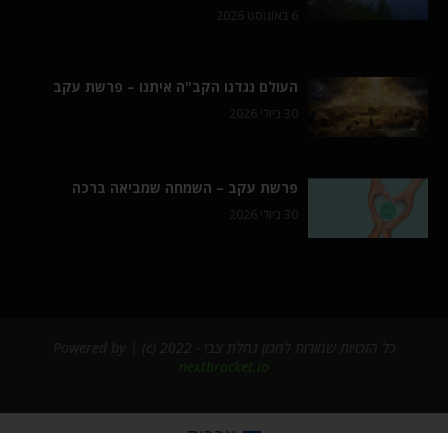
6 באוגוסט 2026
העולם נגדנו הקב"ה איתנו – פרשת עקב
30 ביולי 2026
פרשת עקב – השמחה שמביאה ברכה
30 ביולי 2026
כל הזכויות שמורות למכון נחלת צבי - 2022 (c) | Powered by
nextbracket.io
עברית