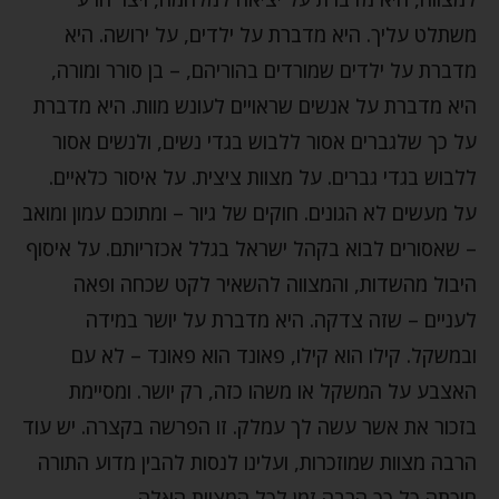
משתלט עליך. היא מדברת על ילדים, על ירושה. היא
מדברת על ילדים שמורדים בהוריהם, – בן סורר ומורה,
היא מדברת על אנשים שראויים לעונש מוות. היא מדברת
על כך שלגברים אסור ללבוש בגדי נשים, ולנשים אסור
ללבוש בגדי גברים. על מצוות ציצית. על איסור כלאיים.
על מעשים לא הגונים. חוקים של גיור – ומתוכם עמון ומואב
– שאסורים לבוא בקהל ישראל בגלל אכזריותם. על איסוף
היבול מהשדות, והמצווה להשאיר לקט שכחה ופאה
לעניים – שזה צדקה. היא מדברת על יושר במידה
ובמשקל. קילו הוא קילו, פאונד הוא פאונד – לא עם
האצבע על המשקל או משהו כזה, רק יושר. ומסיימת
בזכור את אשר עשה לך עמלק. זו הפרשה בקצרה. יש עוד
הרבה מצוות שמוזכרות, ועלינו לנסות להבין מדוע התורה
חיכתה כל כך הרבה זמן לכל המצוות האלה.