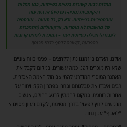
מחלות רבות קשורות בנטיות כפייתיות, כמו מחלות
דו-קוטביות (מניה-דפרסיה) או הפרעות
אובססיביות-כפייתיות. ולא רק, כל תאווה – אובססיה
של מחשבות לא מוסריות, וורקוהוליזם (התמכרות
לעבודה) אכילה כפייתית ועוד – המוכרת לעתים קרובות
כהפרעה, קשורה לדחף בלתי מרוסן!
אולם, האדם בן זמננו נתון ללחצים – פנימיים וחיצוניים,
שלא היו מוכרים לפני כמה עשורים. במקום לקבל את
האתגר המוסרי המודרני להתייצב מול האמת האכזרית,
רבים איבדו את סבלנותם ובחרו בפתרון הקל: ויתור על
אחריות רוחנית. במקום להמתין לרגע ההולם, אנשים
מרגישים לחץ לפעול בדרך מסוימת, לקדם רעיון מסוים או
"לאכוף" ענין נתון.
"המהסס – מפסיד", אומר פתגם עממי, לכן התחושה