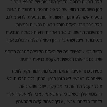
קלה דורשת תרופה. מדריך התרופות של הרופא מבהיר
מהן השפעות הלוואי של כל סוג תרופה, המחוללות בעיות
נוספות אשר לפתרונן דרושות תרופות נוספות. לרוע מזלנו,
חלק ניכר מבני האדם סובל מבעיות נפשיות ורגשיות
הנחשבות תורשתיות, בעוד אחרות ידועות ככאלה הנובעות
מנסיבות החיים, ושהקב"ה ייתן רפואה שלמה לכולם, אמן!
בדיוק כפי שהפיזיולוגיה של האדם מקבילה למבנה הרוחני
שלו, גם בריאותו הנפשית משקפת בריאות רוחנית.
ספירת
כתר
עניינה המתנה וסבלנות. המוח זקוק לווסת
שיאמר לו: "עכשיו לא הזמן הנכון. המתן, גלה סבלנות. לא
תוכל לקבל מיד את כל מבוקשך, ייתכן שתשיג את
הרצונות שלך בשלב כלשהו בעתיד, אבל לא עכשיו. עליך
ללמוד סבלנות. עכשיו, עליך לעמול קשה ולהתאמץ