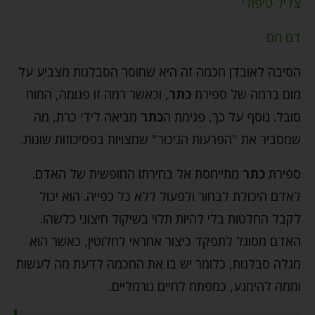
צליל טיפולי
דם חם
הסיבה לאובדן חכמה זה היא שחוסר הסבלנות מצביע על
מום ברמה של ספירת
כתר
, וכאשר רמה זו פגומה, המוח
סובל. נוסף על כך, פגימת ה
כתר
מביאה לידי כרת, מה
שמסביר את "הפרעות הניכור" שמצויות בפסיכוזות שונות.
ספירת
כתר
מתייחסת אל בחירתו החופשית של האדם.
לאדם היכולת לבחור ולפעול ללא כל כפייה. הוא יכול
לקבל החלטות בלי להיות תלוי בשיקול חיצוני כלשהו.
האדם מסוגל לתפקד כיצור אחראי לחלוטין, כאשר הוא
מגלה סבלנות, כלומר יש בו את החכמה לדעת מה לעשות
וממה להימנע, כמפתח לחיים נורמליים.