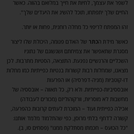
לשפר את עצמך, לחיות את חייך במלואם בהווה. כאשר
החיים שלך יתפתחו, תוכל להשיג את היעדים שלך".
זהו המפתח לריפוי כל מחלה רוחנית, פחות או יותר.
כאשר מידת ה
כתר
של האדם פגומה, היכולת שלו ליצור
מסגרת שתאפשר את צמיחתם ושגשוגם של נתוניו
השכליים והרגשיים נפגעת. התוצאה, הסטיות מתרבות. לכן
מצאנו, שמחלות רבות קשורות בנטיות כפייתיות כמו מחלות
דו-קוטביות (מניה-דפרסיה) או הפרעות
אובססיביות-כפייתיות. ולא רק, כל תאווה – אובססיה של
מחשבות לא מוסריות, וורקוהוליזם (מכורים לעבודה)
אכילה כפייתית ועוד – המוכרת לעתים קרובות כהפרעה,
קשורה לדחף בלתי מרוסן, כפי שהתלמוד מלמד אותנו:
"כל הכועס – חכמתו מסתלקת ממנו" (פסחים סו, ב).