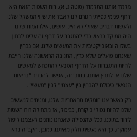
מלמד אותנו התלמוד (סוטה ג, א). רוח השטות הזאת היא
דחף פנימי כפייתי הגורם לנו לאבד את שיווי המשקל שלנו
ולעשות דברים שאולי לא היינו עושים, אילו המוח שלנו
היה ממוקד כראוי. כדי להתגבר על דחף זה עלינו לבחון
בשלווה ובאובייקטיביות את המעשים שלנו. אם נבחין
שאנחנו פועלים שלא כדין, התגובה הראשונה שלנו חייבת
להיות התגברות על הדחף הטבעי להתכחש למעשים
שלנו או לתרץ אותם. במובן זה, אפשר להגדיר "בריאות
הנפש" כיכולת להבחין בין "עצמי" לבין "מעשיי".
רק כאשר אנו חומקים מהאחריות שלנו, ומניחים למעשים
שלנו להיות נטולי ביקורת, כביכול, אז מתחילה רוח השטות
לדור בתוכנו. ככל שהנפילה שאנחנו נותנים לעצמנו ליפול
עמוקה, כך היא נעשית חלק מאיתנו. כמובן, הקב"ה ברא