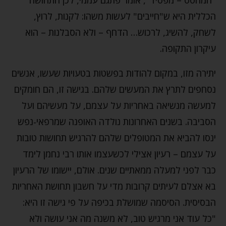
הכללית היא ש"חייבים" לעשות משהו: לקנות, לרוץ,
לשחק, להשיג, לרכוש… הדחף – ולא הסבלנות – הוא
עיקרון התקופה.
יתירה מזו, במקום להודות בפשטות בטעויות שעשו, אנשים
נסחפים לתרץ את המעשים שלהם. בגישה זו, הם חומקים
למעשה מנשיאה באחריות על עצמם, על מעשיהם ועל
הסביבה. בשנים האחרונות נולדה האופנה שמרפאי-נפש
ינסו להביא את המטופלים שלהם להרגיש תחושות טובות
על עצמם – רעיון אצילי לכשעצמו אותו רבי נחמן לימד
כבר לפני למעלה ממאתיים שנים. אולם, יישומו של הרעיון
בא אצלם לעיתים קרובות מדי על חשבון תחושת האחריות
הבסיסית. הסיסמה שמושלת בכיפה על פי גישה זו היא:
"כל עוד אני מרגיש טוב, לא משנה מה אני עושה ולא