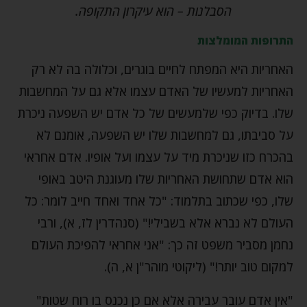
הסבלנות – הוא עיקרון התקופה.
התרופות המומלצות
האחריות היא המפתח לחיים בוגרים, וכלולה בה לא רק
האחריות למעשיו של האדם עצמו אלא גם על המחשבות
שלו. בדיוק כפי שלמעשים של כל אדם יש השפעה ניכרת
על סביבתו, גם למחשבות שלו יש השפעה, אומנם לא
בהכרח כזו שניכרת מיד על עצמו ועל אופיו. אדם אחראי
הוא אדם שתחושת האחריות שלו מעוגנת היטב באופי
שלו, כפי שכתוב בתלמוד: "כל אחד ואחד חייב לומר: כל
העולם לא נברא אלא בשבילי!" (סנהדרין לז, א), ורבי
נחמן מסביר משפט זה כך: "אני אחראי להפיכת העולם
למקום טוב יותר!" (ליקוטי מוהר"ן א, ה).
"אין אדם עובר עבירה אלא אם כן נכנס בו רוח שטות"