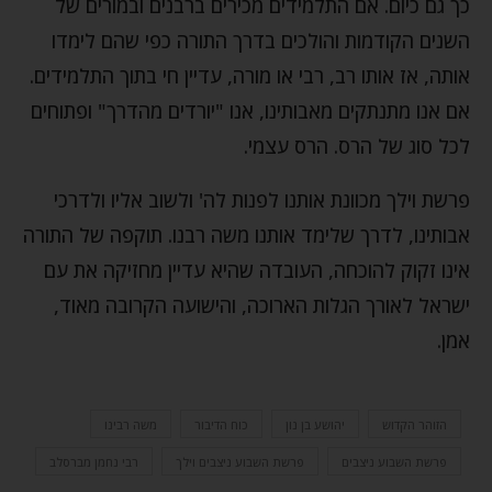
כך גם כיום. אם התלמידים מכירים ברבנים ובמורים של
השנים הקודמות והולכים בדרך התורה כפי שהם לימדו
אותה, אז אותו רב, רבי או מורה, עדיין חי בתוך התלמידים.
אם אנו מתנתקים מאבותינו, אנו "יורדים מהדרך" ופתוחים
לכל סוג של הרס. הרס עצמי.
פרשת וילך מכוונת אותנו לפנות לה' ולשוב אליו ולדרכי
אבותינו, לדרך שלימד אותנו משה רבנו. תוקפה של התורה
אינו זקוק להוכחה, העובדה שהיא עדיין מחזיקה את עם
ישראל לאורך הגלות הארוכה, והישועה הקרובה מאוד,
אמן.
הזוהר הקדוש
יהושע בן נון
כוח הדיבור
משה רבינו
פרשת השבוע ניצבים
פרשת השבוע ניצבים וילך
רבי נחמן מברסלב