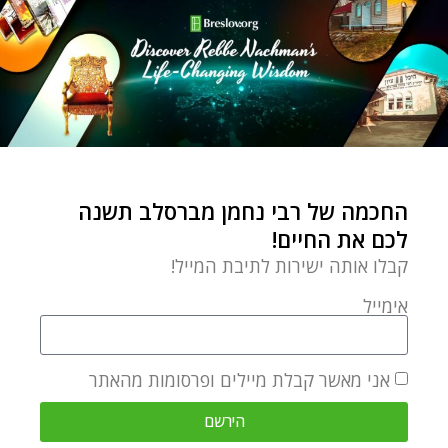
Edition of Likutei MoHaRan.
מאמר הבא
מאמר קודם
בצעדי תינוק – פרשת השבוע ניצבים
מה את עושה בראש השנה כשהוא הולך?
מאמרים קשורים
החכמה של רבי נחמן מברסלב תשנה
לכם את החיים!
קבלו אותה ישירות לתיבת המייל!
אימייל
אני מאשר קבלת מיילים ופרסומות מהאתר
הירשם
פרשת ראה – להיות בקשר עם הקב"ה זה ברכה