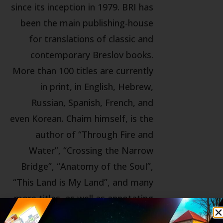
since its inception in 1979. BRI has
been the main publishing-house
for translations of classic and
contemporary Breslov books.
More than 100 titles are currently
in print, in English, Hebrew,
Russian, Spanish, French, and
even Korean. Chaim himself, is the
author of “Through Fire and
Water”, “Crossing the Narrow
Bridge”, “Anatomy of the Soul”,
“This Land is My Land”, and many
more titles, as well as annotating
the entire 15 volume English