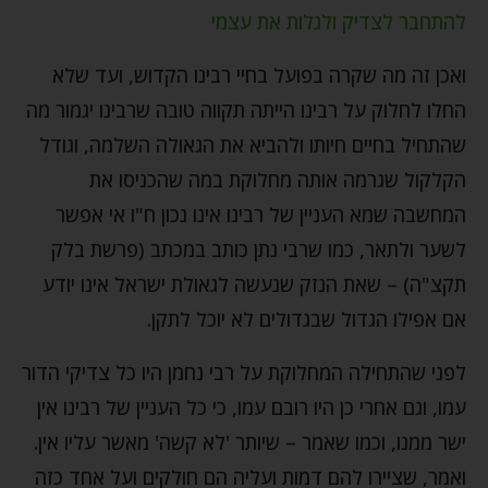
להתחבר לצדיק ולגלות את עצמי
ואכן זה מה שקרה בפועל בחיי רבינו הקדוש, ועד שלא
החלו לחלוק על רבינו הייתה תקווה טובה שרבינו יגמור מה
שהתחיל בחיים חיותו ולהביא את הגאולה השלמה, וגודל
הקלקול שגרמה אותה מחלוקת במה שהכניסו את
המחשבה שמא העניין של רבינו אינו נכון ח"ו אי אפשר
לשער ולתאר, כמו שרבי נתן כותב במכתב (פרשת בלק
תקצ"ה) – שאת הנזק שנעשה לגאולת ישראל אינו יודע
אם אפילו הגדול שבגדולים לא יוכל לתקן.
לפני שהתחילה המחלוקת על רבי נחמן היו כל צדיקי הדור
עמו, וגם אחרי כן היו רובם עמו, כי כל העניין של רבינו אין
ישר ממנו, וכמו שאמר – שיותר 'לא קשה' מאשר עליו אין.
ואמר, שציירו להם דמות ועליה הם חולקים ועל אחד כזה