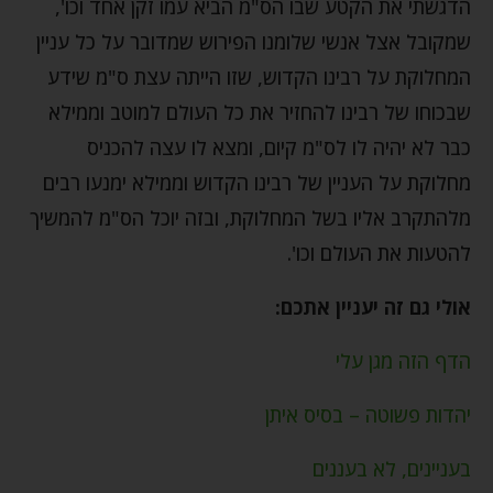
הדגשתי את הקטע שבו הס"מ הביא עמו זקן אחד וכו',
שמקובל אצל אנשי שלומנו הפירוש שמדובר על כל עניין
המחלוקת על רבינו הקדוש, שזו הייתה עצת ס"מ שידע
שבכוחו של רבינו להחזיר את כל העולם למוטב וממילא
כבר לא יהיה לו לס"מ קיום, ומצא לו עצה להכניס
מחלוקת על העניין של רבינו הקדוש וממילא ימנעו רבים
מלהתקרב אליו בשל המחלוקת, ובזה יוכל הס"מ להמשיך
להטעות את העולם וכו'.
אולי גם זה יעניין אתכם:
הדף הזה מגן עלי
יהדות פשוטה – בסיס איתן
בעניינים, לא בעננים