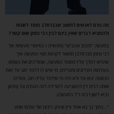
מה גורם לאנשים לחשוב שבברסלב מותר לשנות
ולהמציא דברים שאין בינם לבין רבי נחמן שום קשר?
במעשה "מזבוב ועכביש" (מעשייה ז בסיפורי מעשיות של
רבי נחמן מברסלב) מתואר לקראת סוף המעשה איך
שהראו למלך עליו מסופר המעשה, שמוליכים את נשמתו
בעולמות העליונים ומכריזים: מי שיש לו ללמד חוב על זאת
הנשמה יבוא וכו' ולא היה מי שילמד עליה חוב, והוליכו
אותה לבית דין להשביעה להורידה לזה העולם וכו' (מכאן
נביא לשון רבינו ז"ל במעשה):
"…בתוך כך בא אחד ורץ וצעק: ריבונו של עולם! שמע