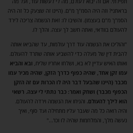
תפילתי. אם זה יבוא לעולם, מה לי לעשות עוד, ועל מה
בראתני? וזה היה הסמ"ך מ"ם. (היינו זה שצעק כל זה היה
הסמ"ך מ"ם בעצמו). והשיבו לו: זאת הנשמה צריכה לירד
להעולם בוודאי, ואתה חשב לך עצה. והלך לו.
"והוליכו את הנשמה עוד דרך עולמות, עד שהביאו אותה
להבית דין של מעלה כדי להשביע אותה שתרד להעולם.
ואותו האיש עדיין לא בא, ושלחו אחריו שליח,
ובא והביא
עמו זקן אחד, שהיה כפוף כדרך הזקן, שהיה מכיר עמו
מכבר (היינו שהבעל דבר היה לו הכרות עם זה הזקן
הכפוף מכבר) ושחק ואמר: כבר נתתי לי עצה. רשאי
הוא לילך להעולם.
והניחו את הנשמה וירדה להעולם.
והיה רואה כל מה שעבר עליו מתחילה ועד סוף, ואיך
נעשה מלך, והמלחמות שהיה לו וכו'…"