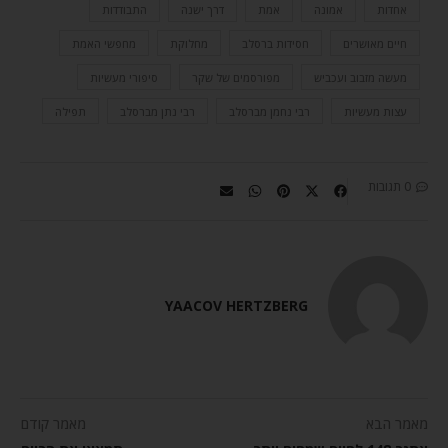
אחדות
אמונה
אמת
דרך ישנה
התבודדות
חיים מאושרים
חסידות ברסלב
מחלוקת
מחפשי האמת
מעשה מזבוב ועכביש
מפורסמים של שקר
סיפורי מעשיות
עצות מעשיות
רבי נחמן מברסלב
רבי נתן מברסלב
תפילה
0 תגובות
YAACOV HERTZBERG
מאמר הבא
מאמר קודם