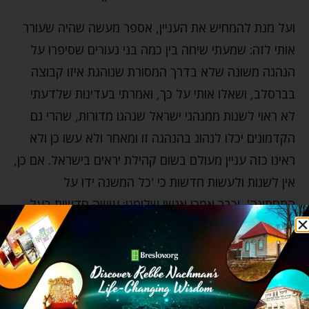
ועל מנת להמחיש את העניין, אספר מעשה שהיה שעורר
אותי לזה: שמעתי שיחה בין כמה בני נעורים שסיפרו על
הנהגה משונה שלא בדרך המסורת שנוהגת איזו קבוצה
בברסלב, ושאלו אותי על כך, ואמרתי בעדינות שלדעתי
לא ראוי לשנות ממנהגי ישראל שנהגו מדורות, שהרי גם
הקדמונים יכלו לנהוג בהנהגה זו ומאחר ולא עשו כן ולא
ראינו כזה עניין מעולם בשום קהילת יראים בישראל. אם כן,
אין לשנות ולעשות חדשות כי 'כל המשנה ידו על
התחתונה', וכבר אמרו אנשי שלומנו: עושה חדשות בעל
מלחמות – מי שעושה חדשות הוא הגורם למלחמות
ולמחלוקות שקמות בשל חידושיו.
ואז אמר לי אחד מהם: אבל זה ברסלב! וברסלב זה הרי
דבר שונה וחדש, ואם כן בברסלב מותר לחדש ולשנות!