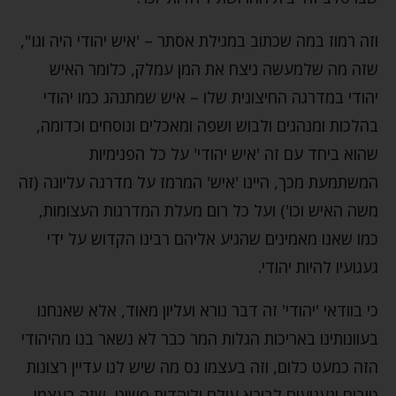
וזה רמוז במה שכתוב במגילת אסתר – 'איש יהודי היה וגו",
שזה מה שלמעשה ניצח את המן עמלק, כלומר האיש
יהודי במדרגה החיצונית שלו – איש שמתנהג כמו יהודי
בהלכות ומנהגים ולבוש ושפה ומאכלים ונוסחים וכדומה,
שהוא ביחד עם זה 'איש יהודי' על כל הפנימיות
המשתמעת מכך, היינו 'איש' המרמז על מדרגה עליונה (זה
משה האיש וכו') ועל כל רום מעלת המדרגות העצומות,
כמו שאנו מאמינים שהגיע אליהם רבינו הקדוש על ידי
געגועיו להיות יהודי.
כי בוודאי 'יהודי' זה דבר נורא ועליון מאוד, אלא שאנחנו
בעוונותינו באריכות הגלות המר כבר לא נשאר בנו מהיהודי
הזה כמעט כלום, וזה בעצמו נס מה שיש לנו עדיין רצונות
טובים וגעגועים לבורא עולם וליהדות פשוט, שזה בעצמו