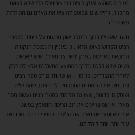
בפורים כשהוא זועק: רוצים רבי אוריגינל! כדי שלא לצאת
מהכלל, לחידושים שסופם להוציא את האדם גם מהיהדות
פשוט ר"ל.
ודעו, שאפילו בתוך ברסלב ישנן מניעות על לימוד בספרי
רבינו הקדוש באופן הראוי, כי בעניין זה נכנסת הנקודה
המובאת באריכות בפרק 'גשר צר מאוד', שיש לאנשים
נטייה שלא ללכת בדרך הממוצע המשלבת אלא להידבק
לאחד מהצדדים, כלומר – או שלומדים רק ספרי רבינו
ומזניחים את הלימודים המוכרחים ליהדותנו, שהם ש"ס
ופוסקים וכדומה, שאז גם הלימוד בספרי רבינו נעשה חסר
מאוד, או שמשקיעים את רוב הריכוז והמאמץ בפשטי
אורייתא ומזניחים מאוד את הלימוד בספרי רבינו המוכרחים
עוד יותר ויותר ליהדותנו.