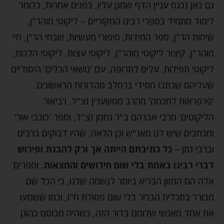
גם כאן נכנס עניין הדף שמגן עליו, בפנים אחרות, כלומר
לימוד מתמיד בספרי רבינו המקוריים – ליקוטי מוהר"ן,
שיחות הר"ן, ספר המידות, סיפורי מעשיות, שבחי הר"ן, חיי
מוהר"ן, קיצור ליקוטי מוהר"ן, ליקוטי עצות, ליקוטי הלכות,
ליקוטי תפילות, עלים לתרופה, עם 'נושאי הכלים' היסודיים
שעליהם שכתבו חסידי ברסלב מהדורות הראשונים,
'פרפראות לחכמה' מהרב מטשערין זצ"ל, ו'ביאור
הליקוטים' מרבי אברהם ב"ר נחמן זצ"ל, וספר 'כוכבי אור'
ומכתבים שיש לנו מאנ"ש וכן הלאה, שהיו דבוקים ברבינו
וברבי נתן –
כל כתיבתם הייתה אך ורק להבנת ופירוש
דברי רבינו באמת בלי שום חידושים והמצאות
, וספרים
אלה הם המזון הבריא ביותר לנשמה שלנו, כי הכל שם
מבורר בתכלית הברור בלי שום פסולת ח"ו, וכמו ששמעו
את אחד מאנשי שלומנו בדור הזה, כשהיה מבוסם כהוגן