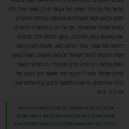
מראה מה זה יהודי ואיזה כוח עצום יש לו, שאף שכל כולו
מרוט וכבוש תחת שנות גלות ארוכות, בבחינת 'ויתערבו
בגויים וילמדו מעשיהם', אף-על-פי-כן הנקודה היהודית
שבו פועמת בעוז. ואדרבה, בסוף הגלות 'הכל חפצים
ליראה את שמך'. אבל העיקר הוא, שעצם העניין הוא
תמיד לרצות להיות 'ישראל' ולצאת מהמצב שאני כבוש
תחת הגלות, רק ש'זה הדף מגן עלי', כי בוודאי כשאני
אהיה ישראל יהיה לי הרבה יותר מאשר 'רק' הגנה של
הדף והנימוסים, כי אהיה מקושר ודבוק בחי החיים ועוד,
וזה דבר ברור.
אם זה מגן על מי שרחוק, כל שכן מי שיש בו גם יראת
שמים ותורה כראוי אז בוודאי שהדף של נימוסי ישראל
יגן עליו, עד ליום שהוא יסתכל בעין האמת לאמיתה ויבין