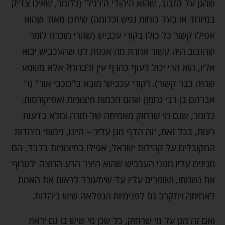
שהגן על הזבוב, שהוא היהודי ה'רגיל' (כלומר, שאינו צדיק
במיוחד או בעל כוחות נפש וכדומה) שיתכן מאוד שהוא
אפילו קשור כל כולו בקורי עכביש (שהרי מוכרח לומר
שהזבוב היה קשור אחרת מה אכפת לנו שהעכביש יבוא
אליו, הוא הרי יכול לעוף כהרף עין ולברוח? אלא משמע
שהיה כבר קשור). ו'קורי עכביש' מובא ב"כוכבי אור" (ר'
אברהם בן רבי נחמן) שהם חכמות חיצוניות ואפיקורסות.
כלומר, שגם מי שרחוק מאמיתה של תורה ומלא בדעות
רעות, בכל זאת, 'זה הדף מגן עליו' – היינו, נימוסי היהדות
המקובלים על קהילות ישראל, אפילו בחיצוניות בלבד, הם
מגינים עליו מפני העכביש שהוא היצר הרע הרוצה 'לטרוף'
את נשמתו, ושומרים עליו עד שיתעורר לראות את האמת
לאמיתה ויתקרב גם לפנימיות הנפלאה שיש ביהדות.
ואם זה מגן על מי שרחוק, כל שכן מי שיש בו גם יראת