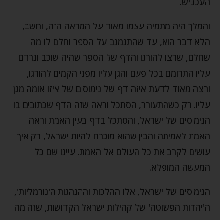
העכביש.
והמלך היה מתמיה עצמו מאוד על המראה הזה, וחשב,
הלא דבר הוא, עד שהתנמנם על הספר וחלם לו מה
שחלם, שרצו להורגו והדף של הספר שהיה שוכב ונרדם
עליו התרומם בכל פעם והגן עליו מפני הקמים להורגו,
ורצה מאוד לדעת איזה דף של נימוסים של איזו אומה מגן
עליו. רק כשהתעורר, הסתכל וראה שזה הדף שכתובים בו
הנימוסים של ישראל, והסתכל בדף בעין האמת וראה
האמת לאמיתה והבין שהוא מוכרח להיות ישראל, רק איך
עושים לקרב את כל העולם אל האמת. עיינו שם כל
המעשה המופלא.
הנימוסים של ישראל, אלו ההלכות וההנהגות ה'נורמליות',
ה'יהדות הפשוטה' של קהילות ישראל הקדושות, שזה מה