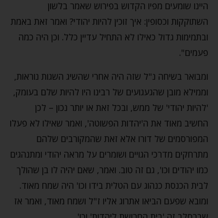
היינו שומעים מפיו הקדוש בפירוש שאמר בלשון
השתוקקות וכסופין: איך זוכין להיות יהודי? ואמר זאת באמת
ובתמימות גדול כאילו לא התחיל עדיין כלל. וכן היה כמה
פעמים".
ומבואר בשיחה נ"ל שזה היה אחרי שהשיג השגות נוראות,
וממילא מובן שהגעגועים של רבינו היו להיות שלם בעומק,
'להיות יהודי' של ממש, ובכל זאת או יותר נכון – לכן
החשיב מאוד את ה'יהדות הפשוטה', ואמר שאילו לא פעלו
המפורסמים של דורו אלא זאת שהמקורבים שלהם
מתרחקים מדרכי הגויים ושומרים על מראה יהודי ומתנהגים
כמו יהודים וכו', גם זה טוב. ואמר, שאם יהיה לו בן שהולך
לבית הכנסת כנהוג עם הטלית בידו וכו' היה שמח מאוד.
ומובא שפעם הביאו אתרוג אליו ז"ל ושמח מאוד, ואמר אז
שברסלב זה 'בית החרושת ליהדות' וכו'.