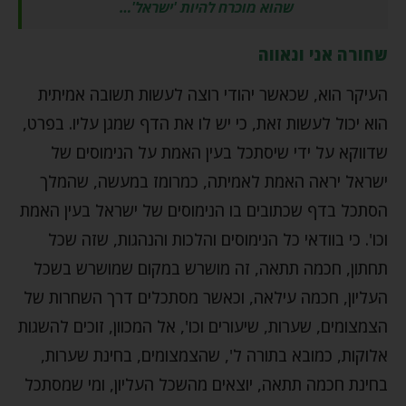
שהוא מוכרח להיות 'ישראל'…
שחורה אני ונאווה
העיקר הוא, שכאשר יהודי רוצה לעשות תשובה אמיתית
הוא יכול לעשות זאת, כי יש לו את הדף שמגן עליו. בפרט,
שדווקא על ידי שיסתכל בעין האמת על הנימוסים של
ישראל יראה האמת לאמיתה, כמרומז במעשה, שהמלך
הסתכל בדף שכתובים בו הנימוסים של ישראל בעין האמת
וכו'. כי בוודאי כל הנימוסים והלכות והנהגות, שזה שכל
תחתון, חכמה תתאה, זה מושרש במקום שמושרש בשכל
העליון, חכמה עילאה, וכאשר מסתכלים דרך השחרות של
הצמצומים, שערות, שיעורים וכו', אל המכוון, זוכים להשגות
אלוקות, כמובא בתורה ל', שהצמצומים, בחינת שערות,
בחינת חכמה תתאה, יוצאים מהשכל העליון, ומי שמסתכל