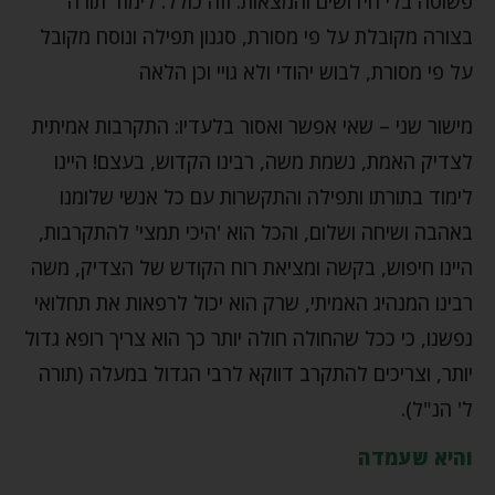
פשוטה בלי חידושים והמצאות. וזה כולל: לימוד תורה
בצורה מקובלת על פי מסורת, סגנון תפילה ונוסח מקובל
על פי מסורת, לבוש יהודי ולא גויי וכן הלאה
מישור שני – שאי אפשר ואסור בלעדיו: התקרבות אמיתית
לצדיק האמת, נשמת משה, רבינו הקדוש, בעצם! היינו
לימוד בתורתו ותפילה והתקשרות עם כל אנשי שלומנו
באהבה ושיחה ושלום, והכל הוא 'היכי תמצי' להתקרבות,
היינו חיפוש, בקשה ומציאת רוח הקודש של הצדיק, משה
רבינו המנהיג האמיתי, שרק הוא יכול לרפאות את תחלואי
נפשנו, כי ככל שהחולה חולה יותר כך הוא צריך רופא גדול
יותר, וצריכים להתקרב דווקא לרבי הגדול במעלה (תורה
ל' הנ"ל).
והיא שעמדה