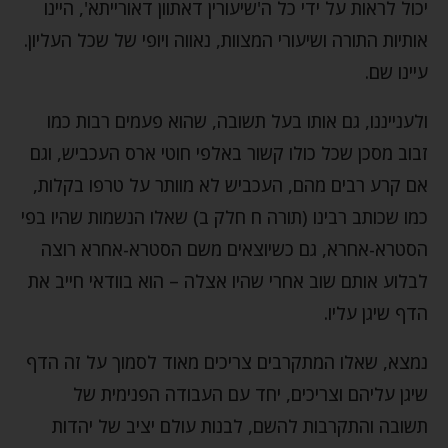
יכול לראות על ידי כל ה'שיעורין דאתוון דאורייתא', היינו
אותיות התורה ושיעורי המצוות, נאווה ויופי של שכל העליון.
עיינו שם.
ולענייננו, גם אותו בעל תשובה, שהוא פעמים רבות כמו
זבוב מסכן שכל כולו קשור באלפי חוטי ארס העכביש, וגם
אם קרע רבים מהם, העכביש לא מוותר על טרפו בקלות,
כמו שכותב רבינו (תורה ח חלק ב) שאלו הנשמות שהיו בפי
הסטרא-אחרא, גם כשיוצאים משם הסטרא-אחרא רוצה
לבלוע אותם שוב אחרי שהיו אצלה – הוא בוודאי חייב את
הדף שיגן עליו.
נמצא, שאלו המתקרבים צריכים מאוד לסמוך על זה הדף
שיגן עליהם וצריכים, יחד עם העבודה הפנימית של
תשובה והתקרבות להשם, לבנות עולם יציב של יהדות