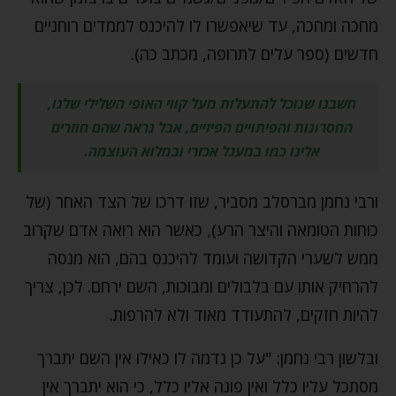
מחכה ומחכה, עד שיאפשרו לו להיכנס לממדים רוחניים
חדשים (ספר עלים לתרופה, מכתב כה).
חשבנו שנוכל להתעלות מעל קווי האופי השלילי שלנו,
החסרונות והפיתויים הפיזיים, אבל נראה שהם חוזרים
אלינו כמו במעגל אכזרי ובמלוא העוצמה.
ורבי נחמן מברסלב מסביר, שזו דרכו של הצד האחר (של
כוחות הטומאה והיצר הרע), כאשר הוא רואה אדם שקרוב
ממש לשערי הקדושה ועומד להיכנס בהם, הוא מנסה
להרחיק אותו עם בלבולים ומבוכות, השם ירחם. לכן, צריך
להיות חזקים, להתעודד מאוד ולא להרפות.
ובלשון רבי נחמן: "על כן נדמה לו כאילו אין השם יתברך
מסתכל עליו כלל ואין פונה אליו כלל, כי הוא יתברך אין