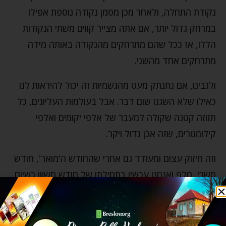
נקודת התחלה, ולאחר מכן מסמן נקודה נוספת אפילו
במרחק גדול יותר, אם אתה מצייר קווים משתי הנקודות
הללו, אז ככל שהם מתרחקים מהנקודה באותה מידה
מתרחקים אחד מהשני.
ולגבינו, אם נתנתק מעט מהגשמיות זה יכול להיראות לנו
כאילו שלא השגנו שום דבר. אבל בעולמות העליונים, כל
תזוזה קטנה שקולה למעבר של אלפי יקומים ואלפי
קילומטרים, שזה אכן גדול ויקר.
וזה חיזוק עצום ומעודד גם אחרי שהחודש ה'מואר', חודש
תשרי, חלף ואנחנו עכשיו בתחילתו של חודש חשוון כשיום
מתחיל להחשיך מוקדם, יש פחות אור וכולם מתכנסים
בבתים שלהם. זה בדיוק הזמן להתכנס בתוכנו, לקחת את
כל האור הנפלא של חודש תשרי ולהאיר את עצמנו בפנים