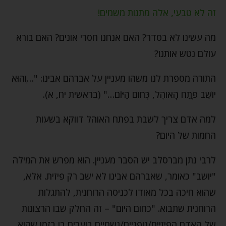
זה לא טבעי, אלה מתנות משמים!
מה עשינו לא בסדר? האם אנחנו חסרי אונים? האם בורא
עולם נטש אותנו?
התורה מספרת לנו משהו מעניין על אברהם אבינו: "…וְהוּא
יֹושֵׁב פֶּתַח הָאֹוהֶל, כְּחֹום הַיּוֹם…" (בראשית יח, א).
למה אדם צריך לשבת בפתח האוהל דווקא בשעות
החמות של היום?
לרבי נתן מברסלב יש הסבר מעניין. הוא מפרש את המילה
"יושב" כאומר, שאברהם אבינו לא ישב רק פיזית. אלא,
שהוא חיכה בכל מאודו לכניסה הרוחנית, להתגלות
הרוחנית שתבוא. "כחום היום" – זה החלק שבו הרצונות
של האדם הפיזיים/גופניים/גשמיים בוערים בו בזמן שהוא