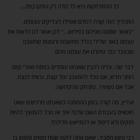
כל ההתרחקות היא כל כולה רק התקרבות!…
התהליך הזה קורה לכולם ואפילו לצדיקים עצומים,
"כאשר שמענו מפיהם בפירוש…" לכן אסור לנו לראות את
עצמנו באור שלילי בגלל מחשבות ורצונות שחשבנו
שבעבר כבר טיהרנו את עצמנו מהם.
דבר שני, עלינו להבין שאנחנו עומדים בפתח שערי קיום
רוחני חדש, אם נוכל להתעכב עוד קצת, נרוויח לנצח.
אבל אם נשחרר, נתרחק מהקדושה.
ועדיין, מה קורה בזמן ההמתנה כשאנחנו מרגישים שאנו
חוטאים בעבודת השם שלנו? איך אז נוכל להמשיך להיות
חזקים ולא ליפול או להתייאש חלילה?
רבי נחמן מסביר, שאם אתה לוקח שטח מסוים ומסמן בו