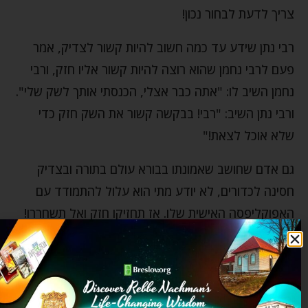
צריך לדעת לבחור נכון!
רבי נתן שידע עד כמה חשוב להיות קשור לצדיק, אמר
פעם לרבי נחמן שהוא רוצה להיות קשור אליו חזק, ורבי
נחמן השיב לו: "אתה כבר אצלי, הכנסתי אותך לשק שלי".
ורבי נתן השיב: "רבי! בבקשה קשור את השק חזק כדי
שלא אוכל לצאת!"
גם אדם שחושב שאמונתו בבורא עולם בתורה ובצדיק
חסינה לכדורים, לא יודע מתי הוא עלול להתמודד עם
האפוקליפסה האישית שלו. אז תחזיקו חזק ואל תשחררו!
אתם מוזמנים ליהנות מההשקפה והחכמה העמוקה
והמיוחדת שיש ביהדות
בקישור הזה
!