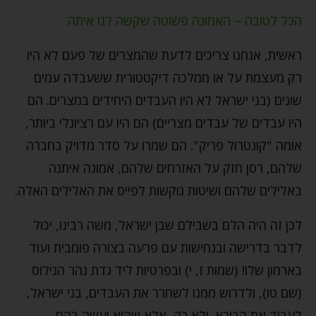
הכל לטובה – האמונה פשוטה שקשה לנו איתה
ראשית, אנחנו צריכים לדעת שהמצרים של פעם לא היו
רק מעצמת על או ממלכה דיקטטורית ששעבדה עמים
שונים (בני ישראל לא היו העבדים היחידים במצרים. הם
היו עבדים של עבדים מצריים) הם היו עם רציונלי ביותר,
אומה "קונטרול פריק". הם שמרו על סדר מדויק בחברה
שלהם, רסן חזק על האזרחים שלהם, אמונה איתנה
באלילים שלהם ושיטות נוקשות לפייס את האלילים האלה.
לכן זה היה הלם בשבילם שבן ישראל, משה רבינו, יכול
לדבר בדרישה ובנחישות עם פרעה בצורה פומבית ועוד
בארמון שלו! (שמות ז, י) ובפרטיות ליד גדת נהר הנילוס
(שם טו), ולדרוש ממנו לשחרר את העבדים, בני ישראל,
לעבוד את הבורא. ולא רק, אלא שהוא יעשה בהם