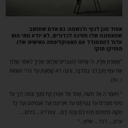
אפוד מגן לגוף ולנשמה:
גם אדם שחושב
שהאמונה שלו חסינה לכדורים, לא יודע מתי הוא
עלול להתמודד עם האפוקליפסה האישית שלו.
תחזיקו חזק!
"וְאָמַרְתָּ אֵלָיו, ה' אֱלֹוהֵי הָעִבְרִים שְׁלָחַנִי אֵלֶיךָ לֵאמֹר שַׁלַּח
אֶת עַמִּי וְיַעַבְדֻנִי בַּמִּדְבָּר, וְהִנֵּה לֹא שָׁמַעְתָּ עַד כֹּה" (שמות
ז, טז).
" וַיֹּאמֶר ה אֶל מֹשֶׁה, אֱמֹר אֶל אַהֲרֹן קַח מַטְּךָ וּנְטֵה יָדְךָ עַל
מֵימֵי מִצְרַיִם עַל נַהֲרֹתָם עַל יְאֹרֵיהֶם וְעַל אַגְמֵיהֶם וְעַל כָּל
מִקְוֵה מֵימֵיהֶם וְיִהְיוּ דָם וְהָיָה דָם… צפרדע… כינים….
ערוב… דבר… שחין…"