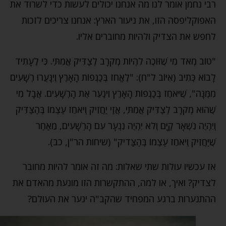
רבי נחמן אומר לנו מה אנחנו יכולים לעשות כדי לשרוד את
האפוקליפסה הזו, את ניעור הארץ: אנחנו צריכים לזכות
לחפש את הצדיק ולהיות מחוברים אליו.
"טוֹב מְאֹד מִי שֶׁזּוֹכֶה לִהְיוֹת מְקֹרָב לְצַדִּיק אֲמִתִּי. כִּי לֶעָתִיד
לָבוֹא כְּתִיב (אִיּוֹב ל"ח): "לֶאֱחֹז בְּכַנְפוֹת הָאָרֶץ וְיִנָּעֲרוּ רְשָׁעִים
מִמֶּנָּה", שֶׁיֹּאחֵז בְּכַנְפוֹת הָאָרֶץ וִינַעֵר אֶת הָרְשָׁעִים. אֲבָל מִי
שֶׁהוּא מְקֹרָב לְצַדִּיק אֲמִתִּי, אֲזַי יַחֲזִיק וְיֹאחֵז עַצְמוֹ בְּהַצַּדִּיק
וְיִהְיֶה נִשְׁאָר קַיָּם וְלֹא יִהְיֶה נִנְעָר עִם הָרְשָׁעִים, מֵאַחַר
שֶׁיַּחֲזִיק וְיֹאחֵז עַצְמוֹ בְּהַצַּדיק" (שיחות הר"ן, כב).
אז עכשיו עולות שתי שאלות: מה זה אומר להיות מחובר
לצדיק? ואיך, או למה, ההתקשרות הזו מונעת מהאדם את
ההתנערות ברגע המפחיד שהקב"ה ינער את העולם?