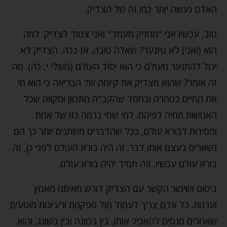
האדם נעשה יותר כמו זה של הצדיק.
טוב, עכשיו אני "מחזיק מעמד" ואני צמוד לצדיק. למה
הוא (ואני) לא נתנער? שאלה טובה. אז ככה, הצדיק לא
יכול להתנער מעולם כי הוא יסוד העולם (משלי י, כה). מה
זה אומר? שהוא מצדיק את קיומה של הבריאה כי הוא חי
את החיים בטהרה ובחסד שהקב"ה מתכוון ומקווה שכל
האנושות תחיה לפיהם. למי שחי ברמה כזו של אמת
ומסירות לבורא עולם, ככל שהדברים משתנים יותר כך הם
נשארים בעצם אותו דבר. זה היה בורא העולם לפני כן, זה
בורא עולם עכשיו, וזה תמיד יהיה בורא עולם.
ביסוס ושימור הקשר עם הצדיק דורש מאיתנו מאמץ
וערנות. כל אדם צריך לעמוד מול ספקנות ורעיונות מוטעים
שאחרים מנסים להאכיל אותו, בין בכוונה ובין בשוגג, והוא