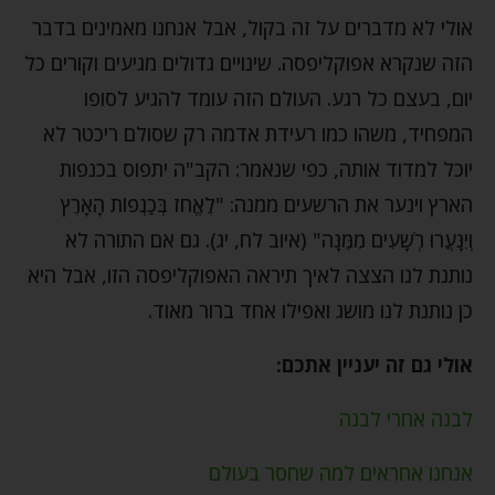
אולי לא מדברים על זה בקול, אבל אנחנו מאמינים בדבר
הזה שנקרא אפוקליפסה. שינויים גדולים מגיעים וקורים כל
יום, בעצם כל רגע. העולם הזה עומד להגיע לסופו
המפחיד, משהו כמו רעידת אדמה רק שסולם ריכטר לא
יוכל למדוד אותה, כפי שנאמר: הקב"ה יתפוס בכנפות
הארץ וינער את הרשעים ממנה: "לֶאֱחֹז בְּכַנְפוֹת הָאָרֶץ
וְיִנָּעֲרוּ רְשָׁעִים מִמֶּנָּה" (איוב לח, יג). גם אם התורה לא
נותנת לנו הצצה לאיך תיראה האפוקליפסה הזו, אבל היא
כן נותנת לנו מושג ואפילו אחד ברור מאוד.
אולי גם זה יעניין אתכם:
לבנה אחרי לבנה
אנחנו אחראים למה שחסר בעולם